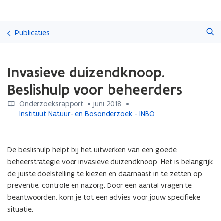
Overslaan
Zoeken
en
Publicaties
naar
de
Gedaan
inhoud
Invasieve duizendknoop.
met
gaan
laden.
Beslishulp voor beheerders
U
bevindt
Onderzoeksrapport
 •
juni 2018
 • 
zich
Instituut Natuur- en Bosonderzoek - INBO
op:
Invasieve
duizendknoop.
De beslishulp helpt bij het uitwerken van een goede 
Beslishulp
voor
beheerstrategie voor invasieve duizendknoop. Het is belangrijk 
beheerders
de juiste doelstelling te kiezen en daarnaast in te zetten op 
preventie, controle en nazorg. Door een aantal vragen te 
beantwoorden, kom je tot een advies voor jouw specifieke 
situatie.