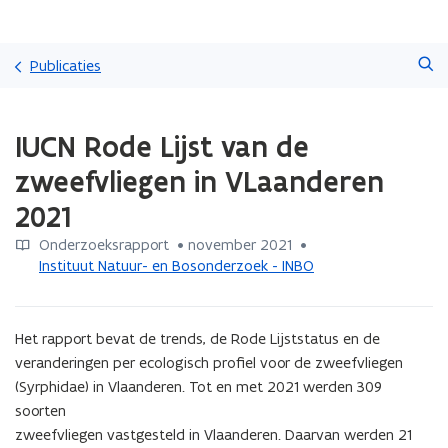
Overslaan
Zoeken
en
Publicaties
naar
de
Gedaan
inhoud
IUCN Rode Lijst van de
met
gaan
laden.
zweefvliegen in VLaanderen
U
bevindt
2021
zich
op:
Onderzoeksrapport
 •
november 2021
 • 
IUCN
Instituut Natuur- en Bosonderzoek - INBO
Rode
Lijst
van
Het rapport bevat de trends, de Rode Lijststatus en de 
de
veranderingen per ecologisch profiel voor de zweefvliegen 
zweefvliegen
(Syrphidae) in Vlaanderen. Tot en met 2021 werden 309 
in
soorten

VLaanderen
2021
zweefvliegen vastgesteld in Vlaanderen. Daarvan werden 21 