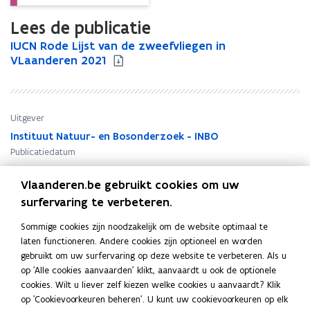
Lees de publicatie
I
IUCN Rode Lijst van de zweefvliegen in
I
U
VLaanderen 2021
U
C
C
N
N
R
R
o
o
Uitgever
d
d
Instituut Natuur- en Bosonderzoek - INBO
e
e
Publicatiedatum
L
L
November 2021
i
i
Vlaanderen.be gebruikt cookies om uw
Publicatietype
j
j
surfervaring te verbeteren.
s
Onderzoeksrapport
s
t
t
Thema's
Sommige cookies zijn noodzakelijk om de website optimaal te
v
v
Natuur en bos
laten functioneren. Andere cookies zijn optioneel en worden
a
a
Auteur(s)
gebruikt om uw surfervaring op deze website te verbeteren. Als u
n
n
op 'Alle cookies aanvaarden' klikt, aanvaardt u ook de optionele
Frank Van de Meutter, Wout Opdekamp, Dirk Maes
d
d
cookies. Wilt u liever zelf kiezen welke cookies u aanvaardt? Klik
Reeks
e
e
op 'Cookievoorkeuren beheren'. U kunt uw cookievoorkeuren op elk
z
z
Rapporten van het Instituut voor Natuur- en