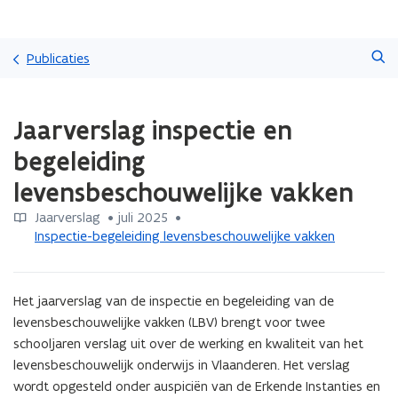
Overslaan
Zoeken
en
Publicaties
naar
de
Gedaan
inhoud
Jaarverslag inspectie en
met
gaan
laden.
begeleiding
U
bevindt
levensbeschouwelijke vakken
zich
op:
Jaarverslag
 •
juli 2025
 • 
Jaarverslag
Inspectie-begeleiding levensbeschouwelijke vakken
inspectie
en
begeleiding
Het jaarverslag van de inspectie en begeleiding van de 
levensbeschouwelijke
levensbeschouwelijke vakken (LBV) brengt voor twee 
vakken
schooljaren verslag uit over de werking en kwaliteit van het 
levensbeschouwelijk onderwijs in Vlaanderen. Het verslag 
wordt opgesteld onder auspiciën van de Erkende Instanties en 