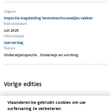
v
v
e
e
r
r
Uitgever
s
s
Inspectie-begeleiding levensbeschouwelijke vakken
l
l
Publicatiedatum
a
a
Juli 2025
g
g
Publicatietype
i
i
n
Jaarverslag
n
s
s
Thema's
p
p
Onderwijsinspectie
,
Onderwijs en vorming
e
e
c
c
t
t
i
i
e
e
Vorige edities
e
e
n
n
b
b
Jaarverslag erkende instanties en vereniging
e
e
Vlaanderen.be gebruikt cookies om uw
g
g
levensbeschouwelijke vakken 2020-
surfervaring te verbeteren.
e
e