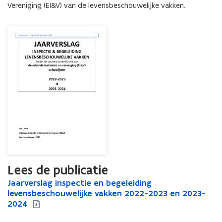
Vereniging (EI&V) van de levensbeschouwelijke vakken.
Lees de publicatie
J
Jaarverslag inspectie en begeleiding
J
a
levensbeschouwelijke vakken 2022-2023 en 2023-
a
a
2024
a
r
r