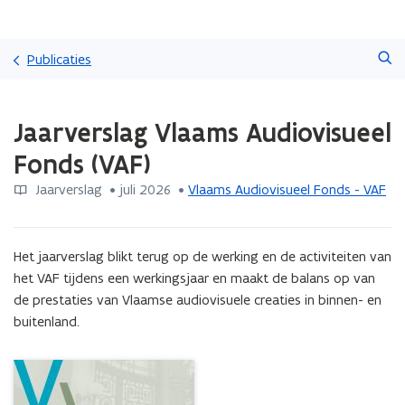
Overslaan
Zoeken
en
Publicaties
naar
de
Gedaan
inhoud
Jaarverslag Vlaams Audiovisueel
met
gaan
laden.
Fonds (VAF)
U
bevindt
Jaarverslag
 •
juli 2026
 • 
Vlaams Audiovisueel Fonds - VAF
zich
op:
Jaarverslag
Het jaarverslag blikt terug op de werking en de activiteiten van 
Vlaams
Audiovisueel
het VAF tijdens een werkingsjaar en maakt de balans op van 
Fonds
de prestaties van Vlaamse audiovisuele creaties in binnen- en 
(VAF)
buitenland.