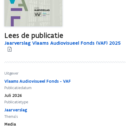
Lees de publicatie
J
Jaarverslag Vlaams Audiovisueel Fonds (VAF) 2025
J
a
a
a
a
r
r
v
v
e
e
Uitgever
r
r
Vlaams Audiovisueel Fonds - VAF
s
s
Publicatiedatum
l
l
Juli 2026
a
a
Publicatietype
g
g
V
Jaarverslag
V
l
l
Thema's
a
a
Media
a
a