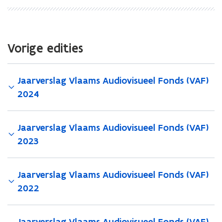
m
m
s
s
A
A
u
u
Vorige edities
d
d
i
i
o
o
Jaarverslag Vlaams Audiovisueel Fonds (VAF)
v
v
i
i
2024
s
s
u
u
e
e
Jaarverslag Vlaams Audiovisueel Fonds (VAF)
e
e
2023
l
l
F
F
o
o
n
Jaarverslag Vlaams Audiovisueel Fonds (VAF)
n
d
d
2022
s
s
(
(
V
V
Jaarverslag Vlaams Audiovisueel Fonds (VAF)