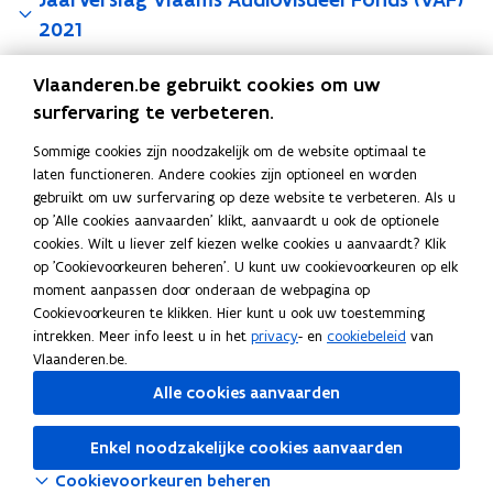
A
A
2021
F
F
)
)
2
2
Vlaanderen.be gebruikt cookies om uw
0
Jaarverslag Vlaams Audiovisueel Fonds (VAF)
0
surfervaring te verbeteren.
2
2
2020
5
5
Sommige cookies zijn noodzakelijk om de website optimaal te
laten functioneren. Andere cookies zijn optioneel en worden
gebruikt om uw surfervaring op deze website te verbeteren. Als u
Jaarverslag Vlaams Audiovisueel Fonds (VAF)
op 'Alle cookies aanvaarden' klikt, aanvaardt u ook de optionele
2019
cookies. Wilt u liever zelf kiezen welke cookies u aanvaardt? Klik
op 'Cookievoorkeuren beheren'. U kunt uw cookievoorkeuren op elk
moment aanpassen door onderaan de webpagina op
Jaarverslag Vlaams Audiovisueel Fonds (VAF)
Cookievoorkeuren te klikken. Hier kunt u ook uw toestemming
intrekken. Meer info leest u in het
privacy
- en
cookiebeleid
van
2018
Vlaanderen.be.
Alle cookies aanvaarden
Deel deze pagina
Enkel noodzakelijke cookies aanvaarden
F
L
K
Cookievoorkeuren beheren
a
i
o