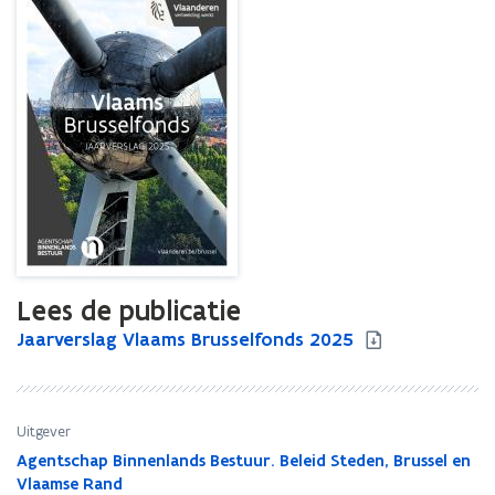
Lees de publicatie
J
Jaarverslag Vlaams Brusselfonds 2025
J
a
a
a
a
r
r
v
v
Uitgever
e
e
Agentschap Binnenlands Bestuur. Beleid Steden, Brussel en
r
r
Vlaamse Rand