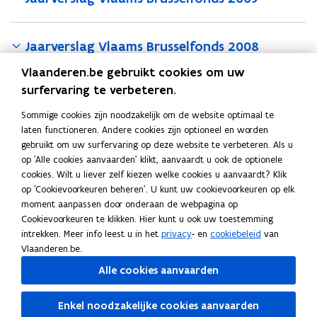
Jaarverslag Vlaams Brusselfonds 2008
Vlaanderen.be gebruikt cookies om uw
surfervaring te verbeteren.
Jaarverslag Vlaams Brusselfonds 2007
Sommige cookies zijn noodzakelijk om de website optimaal te
laten functioneren. Andere cookies zijn optioneel en worden
Jaarverslag Vlaams Brusselfonds 2006
gebruikt om uw surfervaring op deze website te verbeteren. Als u
op 'Alle cookies aanvaarden' klikt, aanvaardt u ook de optionele
cookies. Wilt u liever zelf kiezen welke cookies u aanvaardt? Klik
Jaarverslag Vlaams Brusselfonds 2005
op 'Cookievoorkeuren beheren'. U kunt uw cookievoorkeuren op elk
moment aanpassen door onderaan de webpagina op
Cookievoorkeuren te klikken. Hier kunt u ook uw toestemming
intrekken. Meer info leest u in het
privacy
- en
cookiebeleid
van
Jaarverslag Vlaams Brusselfonds 2004
Vlaanderen.be.
Alle cookies aanvaarden
Deel deze pagina
Enkel noodzakelijke cookies aanvaarden
F
L
K