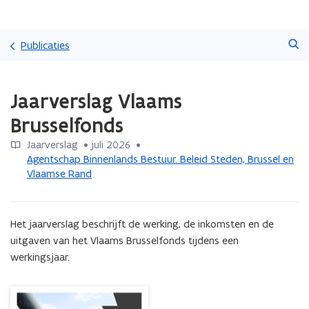
Overslaan
Zoeken
en
Publicaties
naar
de
Gedaan
inhoud
Jaarverslag Vlaams
met
gaan
laden.
Brusselfonds
U
bevindt
Jaarverslag
 •
juli 2026
 • 
zich
Agentschap Binnenlands Bestuur. Beleid Steden, Brussel en
op:
Vlaamse Rand
Jaarverslag
Vlaams
Brusselfonds
Het jaarverslag beschrijft de werking, de inkomsten en de 
uitgaven van het Vlaams Brusselfonds tijdens een 
werkingsjaar.