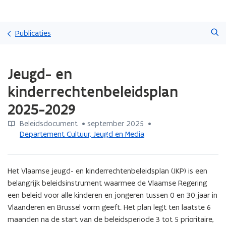
Overslaan
Zoeken
en
Publicaties
naar
de
Gedaan
inhoud
Jeugd- en
met
gaan
laden.
kinderrechtenbeleidsplan
U
bevindt
2025-2029
zich
op:
Beleidsdocument
 •
september 2025
 • 
Jeugd-
Departement Cultuur, Jeugd en Media
en
kinderrechtenbeleidsplan
2025-
Het Vlaamse jeugd- en kinderrechtenbeleidsplan (JKP) is een 
2029
belangrijk beleidsinstrument waarmee de Vlaamse Regering 
een beleid voor alle kinderen en jongeren tussen 0 en 30 jaar in 
Vlaanderen en Brussel vorm geeft. Het plan legt ten laatste 6 
maanden na de start van de beleidsperiode 3 tot 5 prioritaire, 