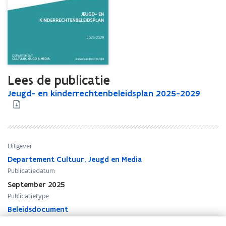
Lees de publicatie
J
Jeugd- en kinderrechtenbeleidsplan 2025-2029
J
e
e
u
u
g
g
d
d
-
-
Uitgever
e
e
Departement Cultuur, Jeugd en Media
n
n
Publicatiedatum
k
k
September 2025
i
i
Publicatietype
n
n
d
Beleidsdocument
d
e
e
Thema's