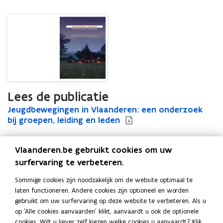
leden
Lees de publicatie
J
Jeugdbewegingen in Vlaanderen: een onderzoek
J
e
bij groepen, leiding en leden
e
u
u
g
g
Vlaanderen.be gebruikt cookies om uw
d
d
b
b
surfervaring te verbeteren.
Uitgever
e
e
Departement Cultuur, Jeugd en Media
Sommige cookies zijn noodzakelijk om de website optimaal te
w
w
Publicatiedatum
laten functioneren. Andere cookies zijn optioneel en worden
e
e
Februari 2011
gebruikt om uw surfervaring op deze website te verbeteren. Als u
g
g
Publicatietype
op 'Alle cookies aanvaarden' klikt, aanvaardt u ook de optionele
i
i
cookies. Wilt u liever zelf kiezen welke cookies u aanvaardt? Klik