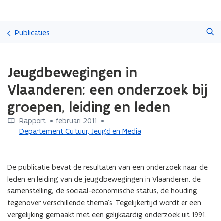
Overslaan
Zoeken
en
Publicaties
naar
de
Gedaan
inhoud
Jeugdbewegingen in
met
gaan
laden.
Vlaanderen: een onderzoek bij
U
bevindt
groepen, leiding en leden
zich
op:
Rapport
 •
februari 2011
 • 
Jeugdbewegingen
Departement Cultuur, Jeugd en Media
in
Vlaanderen:
een
De publicatie bevat de resultaten van een onderzoek naar de 
onderzoek
leden en leiding van de jeugdbewegingen in Vlaanderen, de 
bij
samenstelling, de sociaal-economische status, de houding 
groepen,
tegenover verschillende thema's. Tegelijkertijd wordt er een 
leiding
en
vergelijking gemaakt met een gelijkaardig onderzoek uit 1991.