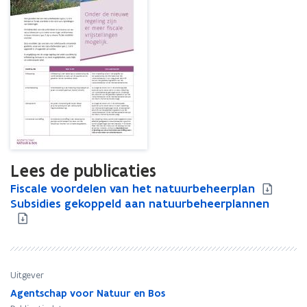
Lees de publicaties
F
Fiscale voordelen van het natuurbeheerplan
F
i
S
Subsidies gekoppeld aan natuurbeheerplannen
i
S
s
u
s
u
c
b
c
b
a
s
a
s
l
i
l
i
e
d
e
d
Uitgever
v
i
v
i
Agentschap voor Natuur en Bos
o
e
o
e