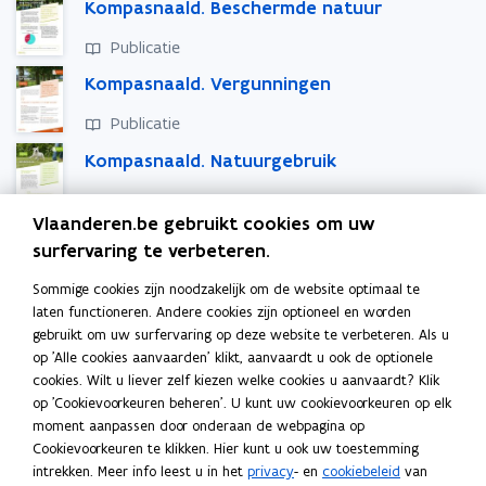
Kompasnaald. Beschermde natuur
h
h
h
h
o
i
r
e
e
e
e
k
n
l
Publicatie
e
e
e
e
o
o
i
r
r
r
r
Kompasnaald. Vergunningen
p
p
n
p
p
p
p
l
l
l
Publicatie
e
e
k
l
a
a
a
a
n
n
n
Kompasnaald. Natuurgebruik
n
n
n
n
t
t
a
n
n
Publicatie
i
i
a
e
e
Vlaanderen.be gebruikt cookies om uw
n
n
r
Kompasnaald. Natuurbeheer
n
n
surfervaring te verbeteren.
n
n
k
Publicatie
i
i
l
Sommige cookies zijn noodzakelijk om de website optimaal te
e
e
e
Kompasnaald. Natuurbeheer en
laten functioneren. Andere cookies zijn optioneel en worden
u
u
m
instrumenten
gebruikt om uw surfervaring op deze website te verbeteren. Als u
w
w
b
op 'Alle cookies aanvaarden' klikt, aanvaardt u ook de optionele
Publicatie
cookies. Wilt u liever zelf kiezen welke cookies u aanvaardt? Klik
v
v
o
op 'Cookievoorkeuren beheren'. U kunt uw cookievoorkeuren op elk
Kompasnaald. Soortenbescherming
e
e
r
moment aanpassen door onderaan de webpagina op
n
n
d
Publicatie
Cookievoorkeuren te klikken. Hier kunt u ook uw toestemming
s
s
intrekken. Meer info leest u in het
privacy
- en
cookiebeleid
van
Kompasnaald. Natuurinspectie