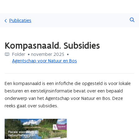
Overslaan
Zoeken
en
Publicaties
naar
de
Gedaan
inhoud
Kompasnaald. Subsidies
met
gaan
laden.
Folder
 •
november 2025
 • 
U
Agentschap voor Natuur en Bos
bevindt
zich
op:
Kompasnaald.
Een kompasnaald is een infofiche die opgesteld is voor lokale 
Subsidies
besturen en eerstelijnsinformatie bevat over een bepaald 
onderwerp van het Agentschap voor Natuur en Bos. Deze 
reeks gaat over subsidies.