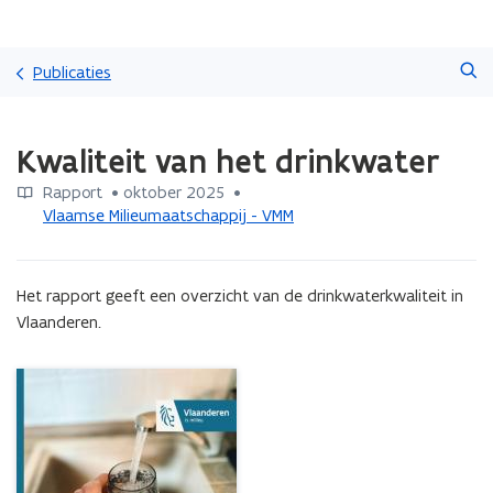
Overslaan
Zoeken
en
Publicaties
naar
de
Gedaan
inhoud
Kwaliteit van het drinkwater
met
gaan
laden.
Rapport
 •
oktober 2025
 • 
U
Vlaamse Milieumaatschappij - VMM
bevindt
zich
op:
Kwaliteit
Het rapport geeft een overzicht van de drinkwaterkwaliteit in 
van
Vlaanderen.
het
drinkwater