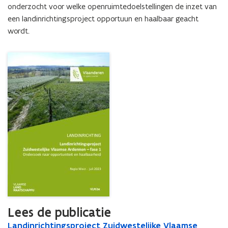
en
onderzocht voor welke openruimtedoelstellingen de inzet van 
haalbaarheid
een landinrichtingsproject opportuun en haalbaar geacht 
wordt.
Lees de publicatie
L
Landinrichtingsproject Zuidwestelijke Vlaamse
L