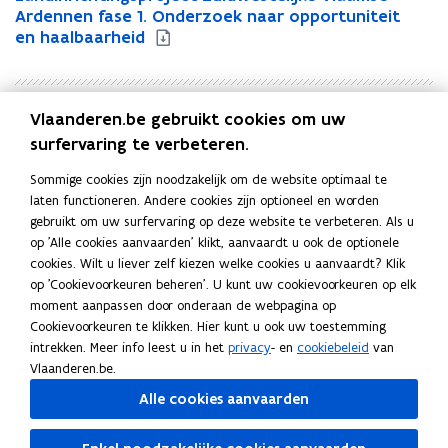
a
Ardennen fase 1. Onderzoek naar opportuniteit
a
n
en haalbaarheid
n
d
d
i
i
n
n
Vlaanderen.be gebruikt cookies om uw
r
r
Uitgever
i
i
surfervaring te verbeteren.
Vlaamse Landmaatschappij
c
c
Publicatiedatum
Sommige cookies zijn noodzakelijk om de website optimaal te
h
h
Juni 2023
laten functioneren. Andere cookies zijn optioneel en worden
t
t
Publicatietype
gebruikt om uw surfervaring op deze website te verbeteren. Als u
i
i
op 'Alle cookies aanvaarden' klikt, aanvaardt u ook de optionele
n
Rapport
n
cookies. Wilt u liever zelf kiezen welke cookies u aanvaardt? Klik
g
g
Thema's
op 'Cookievoorkeuren beheren'. U kunt uw cookievoorkeuren op elk
s
s
Inrichting van de open ruimte
,
Milieu- en natuurbeleid
,
moment aanpassen door onderaan de webpagina op
p
p
Kwaliteit van de leefomgeving
Cookievoorkeuren te klikken. Hier kunt u ook uw toestemming
r
r
intrekken. Meer info leest u in het
privacy
- en
cookiebeleid
van
o
o
Vlaanderen.be.
j
j
e
e
Alle cookies aanvaarden
c
c
Deel deze pagina
t
t