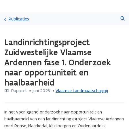
Overslaan
Zoeken
en
Publicaties
naar
de
Gedaan
inhoud
Landinrichtingsproject
met
gaan
laden.
Zuidwestelijke Vlaamse
U
bevindt
Ardennen fase 1. Onderzoek
zich
naar opportuniteit en
op:
Landinrichtingsproject
haalbaarheid
Zuidwestelijke
Vlaamse
Rapport
 •
juni 2023
 • 
Vlaamse Landmaatschappij
Ardennen
fase
1.
In het voorliggend onderzoek naar opportuniteit en 
Onderzoek
naar
haalbaarheid van een landinrichtingsproject Vlaamse Ardennen 
opportuniteit
rond Ronse, Maarkedal, Kluisbergen en Oudenaarde is 