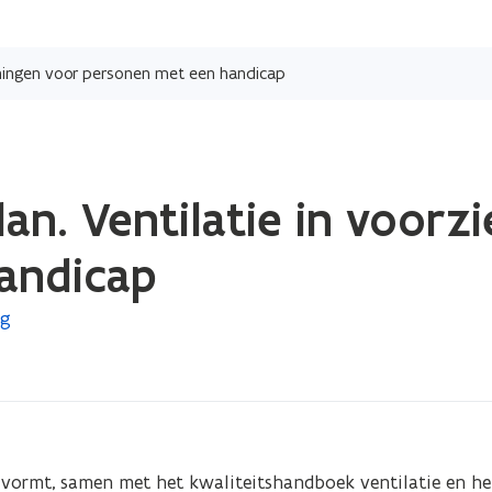
Overslaan
en
zieningen voor personen met een handicap
naar
de
inhoud
gaan
lan. Ventilatie in voorz
andicap
rg
n vormt, samen met het kwaliteitshandboek ventilatie en he