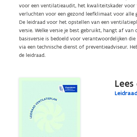
voorzieningen
voor een ventilatieaudit, het kwaliteitskader voor 
voor
verluchten voor een gezond leefklimaat voor alle g
personen
De leidraad voor het opstellen van een ventilatiepl
met
versie. Welke versie je best gebruikt, hangt af van
een
basisversie is bedoeld voor verantwoordelijken di
handicap
via een technische dienst of preventieadviseur. He
de leidraad.
Lees 
L
Leidraad
L
e
e
i
i
d
d
r
r
a
a
a