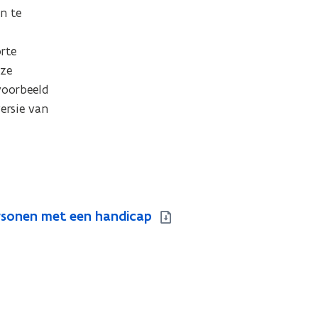
n te 
rte 
ze 
oorbeeld 
rsie van 
personen met een handicap