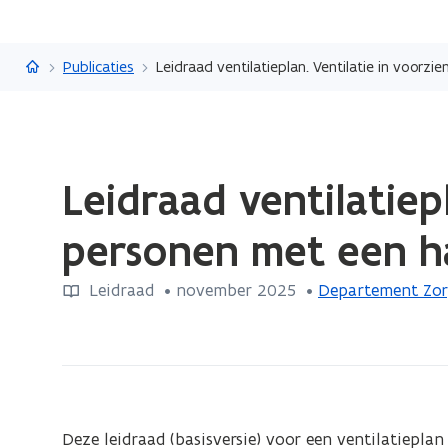
Vlaanderen.be
Publicaties
Leidraad ventilatieplan. Ventilatie in voor
Gedaan
Leidraad ventilatiep
met
laden.
personen met een h
U
bevindt
Leidraad
 •
november 2025
 • 
Departement Zo
zich
op:
Leidraad
ventilatieplan.
Ventilatie
in
Deze leidraad (basisversie) voor een ventilatiepla