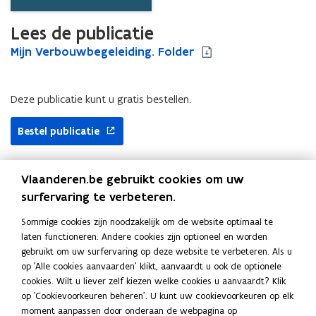
Lees de publicatie
M
Mijn Verbouwbegeleiding. Folder
M
i
i
j
j
n
n
Deze publicatie kunt u gratis bestellen.
V
V
e
e
Bestel publicatie
r
r
b
b
o
o
Vlaanderen.be gebruikt cookies om uw
u
u
surfervaring te verbeteren.
Uitgever
w
w
b
b
Vlaams Energie- en Klimaatagentschap
Sommige cookies zijn noodzakelijk om de website optimaal te
e
e
Publicatiedatum
laten functioneren. Andere cookies zijn optioneel en worden
g
g
April 2026
gebruikt om uw surfervaring op deze website te verbeteren. Als u
e
e
Publicatietype
op 'Alle cookies aanvaarden' klikt, aanvaardt u ook de optionele
l
l
cookies. Wilt u liever zelf kiezen welke cookies u aanvaardt? Klik
Folder
e
e
op 'Cookievoorkeuren beheren'. U kunt uw cookievoorkeuren op elk
Thema's
i
i
moment aanpassen door onderaan de webpagina op