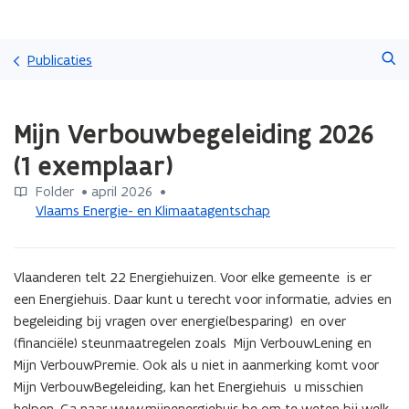
Overslaan
Zoeken
en
Publicaties
naar
de
Gedaan
inhoud
Mijn Verbouwbegeleiding 2026
met
gaan
laden.
(1 exemplaar)
U
bevindt
Folder
 •
april 2026
 • 
zich
Vlaams Energie- en Klimaatagentschap
op:
Mijn
Verbouwbegeleiding
Vlaanderen telt 22 Energiehuizen. Voor elke gemeente  is er 
2026
(1
een Energiehuis. Daar kunt u terecht voor informatie, advies en  
exemplaar)
begeleiding bij vragen over energie(besparing)  en over 
(financiële) steunmaatregelen zoals  Mijn VerbouwLening en 
Mijn VerbouwPremie. Ook als u niet in aanmerking komt voor  
Mijn VerbouwBegeleiding, kan het Energiehuis  u misschien 
helpen. Ga naar www.mijnenergiehuis.be om te weten bij welk 