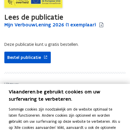
Lees de publicatie
M
Mijn VerbouwLening 2026 (1 exemplaar)
M
i
i
j
j
n
n
Deze publicatie kunt u gratis bestellen.
V
V
e
e
Bestel publicatie
r
r
b
b
o
o
u
u
Uitgever
w
w
L
Vlaanderen.be gebruikt cookies om uw
L
Vlaams Energie- en Klimaatagentschap
e
e
surfervaring te verbeteren.
Publicatiedatum
n
n
Juni 2026
i
Sommige cookies zijn noodzakelijk om de website optimaal te
i
Publicatietype
n
laten functioneren. Andere cookies zijn optioneel en worden
n
Folder
g
gebruikt om uw surfervaring op deze website te verbeteren. Als u
g
Thema's
2
op 'Alle cookies aanvaarden' klikt, aanvaardt u ook de optionele
2