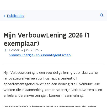
Overslaan
Zoeken
en
Publicaties
naar
de
Gedaan
inhoud
Mijn VerbouwLening 2026 (1
met
gaan
laden.
exemplaar)
U
bevindt
Folder
 •
juni 2026
 • 
zich
Vlaams Energie- en Klimaatagentschap
op:
Mijn
VerbouwLening
Mijn VerbouwLening is een voordelige lening voor duurzame 
2026
(1
renovatiewerken aan uw huis, appartement of 
exemplaar)
appartementsgebouw of aan een woning die u verhuurt. Alle 
werken die in aanmerking komen voor Mijn VerbouwPremie, en 
enkele andere investeringen, komen in aanmerking.

De folder geeft informatie over de aanvraag van de lening.