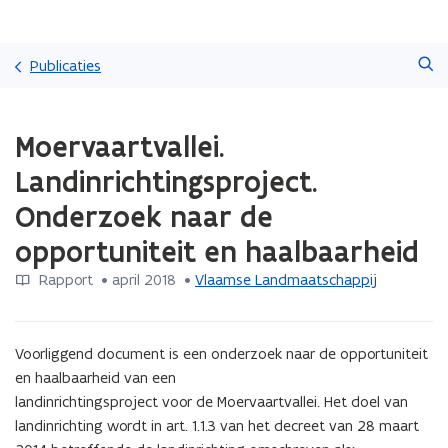
Overslaan
Zoeken
en
Publicaties
naar
de
Gedaan
inhoud
Moervaartvallei.
met
gaan
laden.
Landinrichtingsproject.
U
bevindt
Onderzoek naar de
zich
opportuniteit en haalbaarheid
op:
Moervaartvallei.
Rapport
 •
april 2018
 • 
Vlaamse Landmaatschappij
Landinrichtingsproject.
Onderzoek
naar
de
Voorliggend document is een onderzoek naar de opportuniteit 
opportuniteit
en haalbaarheid van een

en
landinrichtingsproject voor de Moervaartvallei. Het doel van 
haalbaarheid
landinrichting wordt in art. 1.1.3 van het decreet van 28 maart 