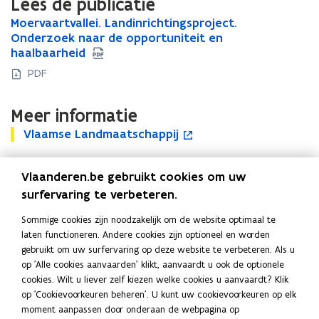
Lees de publicatie
M
Moervaartvallei. Landinrichtingsproject.
M
o
Onderzoek naar de opportuniteit en
o
e
haalbaarheid
e
r
r
PDF
v
v
a
a
Meer informatie
a
a
r
r
V
Vlaamse Landmaatschappij
V
o
t
t
l
l
p
v
v
a
a
e
a
a
Vlaanderen.be gebruikt cookies om uw
a
a
n
l
l
m
surfervaring te verbeteren.
Uitgever
m
t
l
l
s
s
i
Vlaamse Landmaatschappij
e
e
Sommige cookies zijn noodzakelijk om de website optimaal te
e
e
n
Publicatiedatum
i
i
laten functioneren. Andere cookies zijn optioneel en worden
L
L
n
.
April 2018
.
gebruikt om uw surfervaring op deze website te verbeteren. Als u
a
a
i
L
L
Publicatietype
op 'Alle cookies aanvaarden' klikt, aanvaardt u ook de optionele
n
n
e
a
a
cookies. Wilt u liever zelf kiezen welke cookies u aanvaardt? Klik
d
Rapport
d
u
n
n
op 'Cookievoorkeuren beheren'. U kunt uw cookievoorkeuren op elk
m
m
w
Thema's
d
d
moment aanpassen door onderaan de webpagina op
a
a
v
Inrichting van de open ruimte