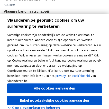
g
g
Auteur(s)
s
s
w
w
Vlaamse Landmaatschappij
e
e
Vlaanderen.be gebruikt cookies om uw
r
r
k
surfervaring te verbeteren.
k
e
e
Sommige cookies zijn noodzakelijk om de website optimaal te
n
n
Deel deze pagina
laten functioneren. Andere cookies zijn optioneel en worden
i
i
gebruikt om uw surfervaring op deze website te verbeteren. Als u
n
F
L
K
n
op 'Alle cookies aanvaarden' klikt, aanvaardt u ook de optionele
d
d
a
i
o
cookies. Wilt u liever zelf kiezen welke cookies u aanvaardt? Klik
e
e
c
n
p
op 'Cookievoorkeuren beheren'. U kunt uw cookievoorkeuren op elk
M
M
e
k
i
moment aanpassen door onderaan de webpagina op
e
Gerelateerde publicaties
e
b
e
e
Cookievoorkeuren te klikken. Hier kunt u ook uw toestemming
e
e
o
d
e
intrekken. Meer info leest u in het
privacy
- en
cookiebeleid
van
t
t
Meetkerkse Moeren. Infokrant maart 2003
Vlaanderen.be.
o
i
r
k
k
e
k
n
l
e
Publicatie
Alle cookies aanvaarden
r
r
o
o
i
Meetkerkse Moeren. Start van de werken
k
k
p
p
n
Enkel noodzakelijke cookies aanvaarden
s
s
Publicatie
e
e
k
e
Cookievoorkeuren beheren
e