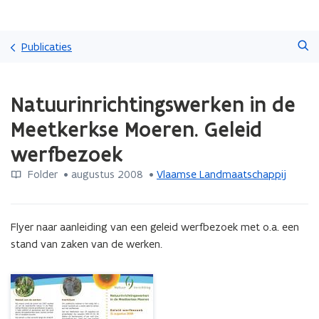
Overslaan
Zoeken
en
Publicaties
naar
de
Gedaan
inhoud
Natuurinrichtingswerken in de
met
gaan
laden.
Meetkerkse Moeren. Geleid
U
bevindt
werfbezoek
zich
op:
Folder
 •
augustus 2008
 • 
Vlaamse Landmaatschappij
Natuurinrichtingswerken
in
de
Flyer naar aanleiding van een geleid werfbezoek met o.a. een 
Meetkerkse
stand van zaken van de werken.
Moeren.
Geleid
werfbezoek