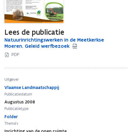
Lees de publicatie
N
Natuurinrichtingswerken in de Meetkerkse
N
a
Moeren. Geleid werfbezoek
a
t
t
PDF
u
u
u
u
r
r
i
i
Uitgever
n
n
Vlaamse Landmaatschappij
r
r
Publicatiedatum
i
i
c
c
Augustus 2008
h
h
Publicatietype
t
t
Folder
i
i
Thema's
n
n
Inrichting van de open ruimte