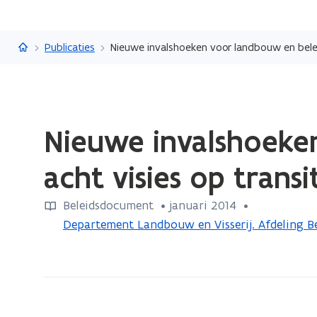
Vlaanderen.be
Publicaties
Nieuwe invalshoeken voor landbouw en beleid
Gedaan
Nieuwe invalshoeken
met
laden.
acht visies op trans
U
bevindt
Beleidsdocument
 •
januari 2014
 • 
zich
Departement Landbouw en Visserij. Afdeling B
op:
Nieuwe
invalshoeken
voor
landbouw