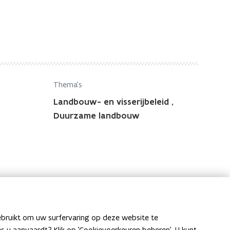
Thema's
Landbouw- en visserijbeleid
,
Duurzame landbouw
ebruikt om uw surfervaring op deze website te
ies u aanvaardt? Klik op 'Cookievoorkeuren beheren'. U kunt