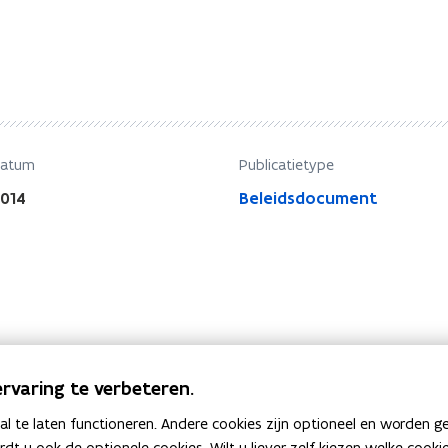
datum
Publicatietype
2014
Beleidsdocument
rvaring te verbeteren.
 te laten functioneren. Andere cookies zijn optioneel en worden g
ardt u ook de optionele cookies. Wilt u liever zelf kiezen welke cook