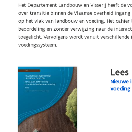
en
Het Departement Landbouw en Visserij heeft de vo
beleid.
over transitie binnen de Vlaamse overheid ingang 
Verslag
op het vlak van landbouw en voeding. Het cahier 
van
beoordeling en zonder verwijzing naar de interacti
acht
toegelicht. Vervolgens wordt vanuit verschillende 
visies
voedingssysteem.
op
transitie
in
Lees 
landbouw
N
Nieuwe i
N
en
i
voeding
i
voeding
e
e
u
u
w
w
e
e
i
i
n