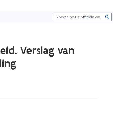
Zoe
id. Verslag van
ding