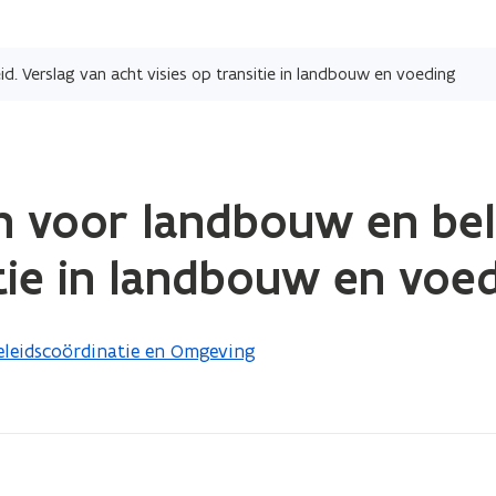
Overslaan
en
. Verslag van acht visies op transitie in landbouw en voeding
naar
de
inhoud
gaan
 voor landbouw en bele
itie in landbouw en voe
eleidscoördinatie en Omgeving