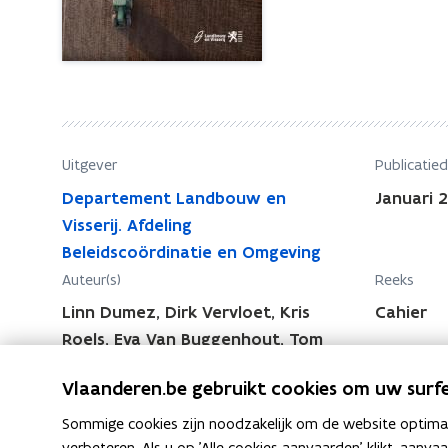
n
v
a
v
l
a
s
l
h
s
o
h
e
Uitgever
Publicatie
o
k
Departement Landbouw en
Januari 
e
e
Visserij. Afdeling
k
n
Beleidscoördinatie en Omgeving
v
e
Auteur(s)
Reeks
o
n
o
Linn Dumez, Dirk Vervloet, Kris
Cahier
v
r
Roels, Eva Van Buggenhout, Tom
o
l
Van Bogaert, Dirk Van Gijseghem
o
a
Vlaanderen.be gebruikt cookies om uw surfe
r
n
l
Sommige cookies zijn noodzakelijk om de website optimaal
d
verbeteren. Als u op 'Alle cookies aanvaarden' klikt, aanva