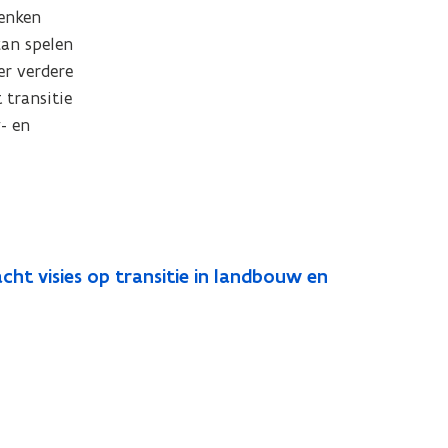
enken 
an spelen 
r verdere 
transitie 
 en 
cht visies op transitie in landbouw en