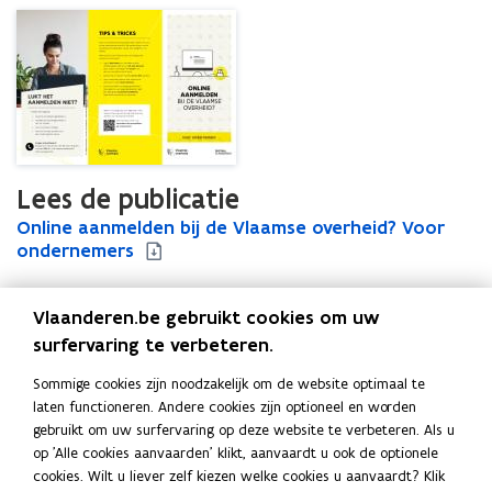
Lees de publicatie
O
Online aanmelden bij de Vlaamse overheid? Voor
O
n
ondernemers
n
l
l
i
i
Vlaanderen.be gebruikt cookies om uw
n
n
e
e
surfervaring te verbeteren.
Uitgever
a
a
Digitaal Vlaanderen
Sommige cookies zijn noodzakelijk om de website optimaal te
a
a
Publicatiedatum
laten functioneren. Andere cookies zijn optioneel en worden
n
n
December 2021
gebruikt om uw surfervaring op deze website te verbeteren. Als u
m
m
Publicatietype
op 'Alle cookies aanvaarden' klikt, aanvaardt u ook de optionele
e
e
cookies. Wilt u liever zelf kiezen welke cookies u aanvaardt? Klik
l
Folder
l