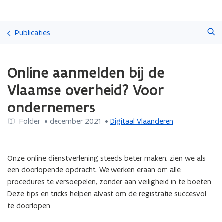
Overslaan
Zoeken
en
Publicaties
naar
de
Gedaan
inhoud
Online aanmelden bij de
met
gaan
laden.
Vlaamse overheid? Voor
U
bevindt
ondernemers
zich
op:
Folder
 •
december 2021
 • 
Digitaal Vlaanderen
Online
aanmelden
bij
Onze online dienstverlening steeds beter maken, zien we als 
de
een doorlopende opdracht. We werken eraan om alle 
Vlaamse
procedures te versoepelen, zonder aan veiligheid in te boeten.

overheid?
Voor
Deze tips en tricks helpen alvast om de registratie succesvol 
ondernemers
te doorlopen.