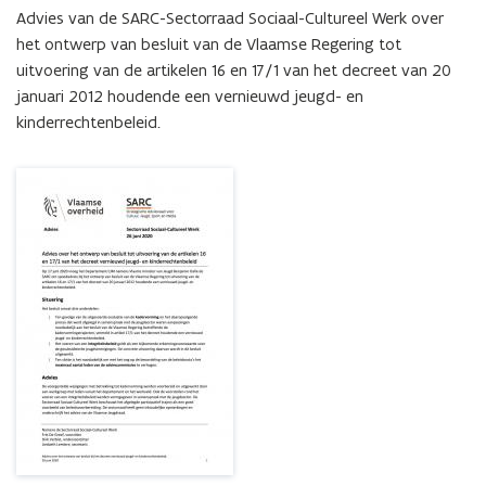
en
Advies van de SARC-Sectorraad Sociaal-Cultureel Werk over 
17/1
het ontwerp van besluit van de Vlaamse Regering tot 
van
uitvoering van de artikelen 16 en 17/1 van het decreet van 20 
het
januari 2012 houdende een vernieuwd jeugd- en 
decreet
vernieuwd
kinderrechtenbeleid.
jeugd-
en
kinderrechtenbeleid.
Advies
SARC