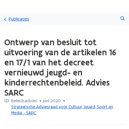
Overslaan
Zoeken
en
Publicaties
naar
de
Gedaan
inhoud
Ontwerp van besluit tot
met
gaan
laden.
uitvoering van de artikelen 16
U
bevindt
en 17/1 van het decreet
zich
vernieuwd jeugd- en
op:
Ontwerp
kinderrechtenbeleid. Advies
van
besluit
SARC
tot
uitvoering
Beleidsadvies
 •
juni 2020
 • 
van
Strategische Adviesraad voor Cultuur, Jeugd, Sport en
de
Media - SARC
artikelen
16