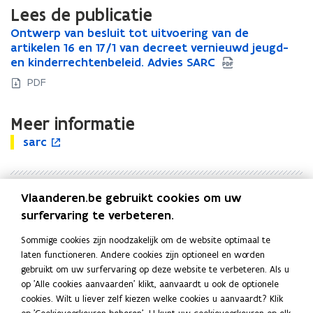
Lees de publicatie
O
Ontwerp van besluit tot uitvoering van de
O
n
artikelen 16 en 17/1 van decreet vernieuwd jeugd-
n
t
en kinderrechtenbeleid. Advies SARC
t
w
w
PDF
e
e
r
r
Meer informatie
p
p
v
v
s
sarc
s
o
a
a
a
a
p
n
n
r
r
e
b
b
c
c
n
e
e
Vlaanderen.be gebruikt cookies om uw
Uitgever
t
s
s
surfervaring te verbeteren.
i
Strategische Adviesraad voor Cultuur, Jeugd, Sport en
l
l
n
Media - SARC
u
u
Sommige cookies zijn noodzakelijk om de website optimaal te
n
Publicatiedatum
i
i
laten functioneren. Andere cookies zijn optioneel en worden
i
t
Juni 2020
t
gebruikt om uw surfervaring op deze website te verbeteren. Als u
e
t
t
Publicatietype
op 'Alle cookies aanvaarden' klikt, aanvaardt u ook de optionele
u
o
o
cookies. Wilt u liever zelf kiezen welke cookies u aanvaardt? Klik
Beleidsadvies
w
t
t