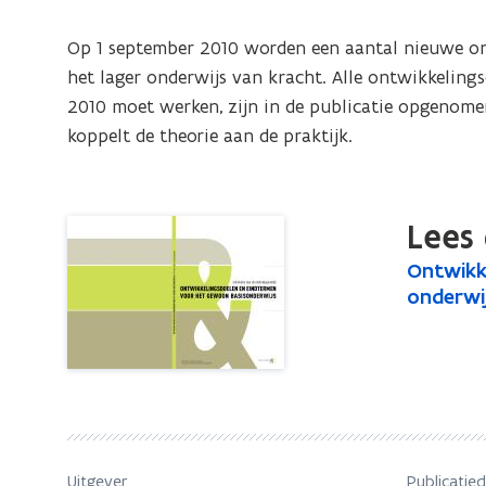
het
gewoon
Op 1 september 2010 worden een aantal nieuwe on
basisonderwijs.
het lager onderwijs van kracht. Alle ontwikkeling
Informatie
2010 moet werken, zijn in de publicatie opgenomen
voor
koppelt de theorie aan de praktijk.
de
onderwijspraktijk
Lees 
O
Ontwikk
O
n
onderwij
n
t
t
w
w
i
i
k
k
k
k
e
e
l
Uitgever
Publicatie