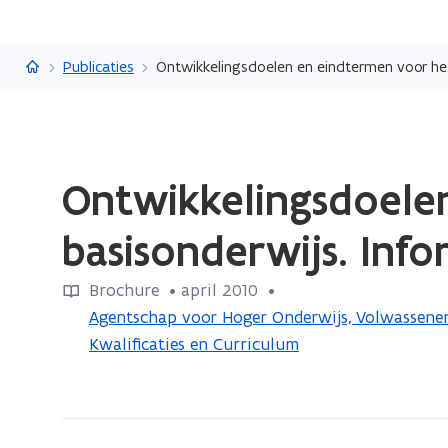
Vlaanderen.be
Publicaties
Ontwikkelingsdoelen en eindtermen voor het
Gedaan
Ontwikkelingsdoele
met
laden.
basisonderwijs. Inf
U
bevindt
Brochure
 •
april 2010
 • 
zich
Agentschap voor Hoger Onderwijs, Volwasseneno
op:
Kwalificaties en Curriculum
Ontwikkelingsdoelen
en
eindtermen
voor