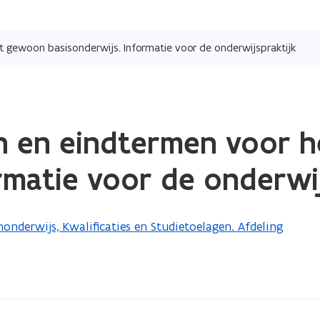
Overslaan
en
 gewoon basisonderwijs. Informatie voor de onderwijspraktijk
naar
de
inhoud
gaan
n en eindtermen voor 
ormatie voor de onderwij
nderwijs, Kwalificaties en Studietoelagen. Afdeling