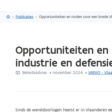
Vlaanderen.be
Publicaties
Opportuniteiten en noden voor een brede Vl
Gedaan
Opportuniteiten en
met
laden.
industrie en defensi
U
bevindt
Beleidsadvies
 •
november 2024
 • 
VARIO - Vla
zich
op:
Opportuniteiten
en
noden
voor
Sinds de wereldoorlogen heerst er in Vlaanderen ee