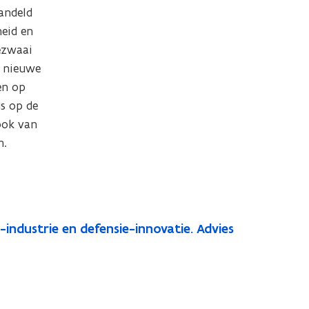
andeld 
eid en 
ezwaai 
 nieuwe 
n op 
s op de 
ook van 
n.
ndustrie en defensie-innovatie. Advies