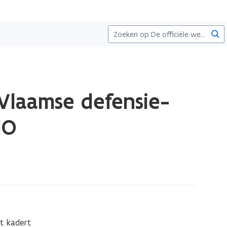
Zoe
Vlaamse defensie-
IO
t kadert 