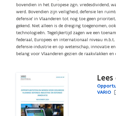
een
bovendien in het Europese zgn. vredesdividend, wa
brede
werd. Bovendien zijn veiligheid, defensie (en ruim
Vlaamse
defensie’ in Vlaanderen tot nog toe geen prioriteit
defensie-
gekend. Niet alleen is de dreiging toegenomen, oo
industrie
technologieën. Tegelijkertijd zagen we een toenam
en
federaal, Europees en internationaal niveau m.b.t. 
defensie-
defensie-industrie en op wetenschap, innovatie en 
innovatie.
belang voor Vlaanderen gezien de raakvlakken en 
Advies
VARIO
Lees 
O
Opportun
O
p
VARIO
p
p
p
o
o
r
r