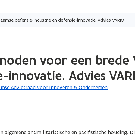
Overslaan
en
aamse defensie-industrie en defensie-innovatie. Advies VARIO
naar
de
inhoud
gaan
 noden voor een brede 
e-innovatie. Advies VAR
amse Adviesraad voor Innoveren & Ondernemen
n algemene antimilitaristische en pacifistische houding. Di