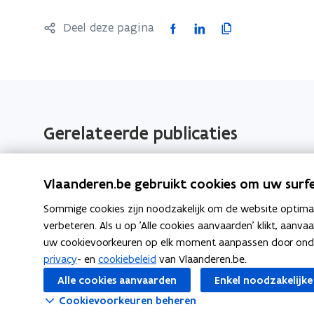
n
o
v
r
F
L
K
Deel deze pagina
o
e
a
i
o
e
o
c
n
p
n
r
e
k
i
b
e
b
e
e
r
e
o
d
e
e
Gerelateerde publicaties
n
o
i
r
d
b
e
k
n
l
Mapping Vlaams defensie en
r
V
o
o
i
Vlaanderen.be gebruikt cookies om uw surfe
innovatie-ecosysteem en
e
l
p
p
n
gewijzigde beleidskaders.
a
Sommige cookies zijn noodzakelijk om de website optimaal
d
e
e
k
Rapport deel 2 bij VARIO-advies
a
verbeteren. Als u op 'Alle cookies aanvaarden' klikt, aanva
e
n
n
n
m
uw cookievoorkeuren op elk moment aanpassen door ondera
38
V
t
t
a
s
privacy
- en
cookiebeleid
van Vlaanderen.be.
l
Publicatie
i
i
a
e
Alle cookies aanvaarden
Enkel noodzakelijke
a
n
n
r
d
Cookievoorkeuren beheren
a
e
n
n
k