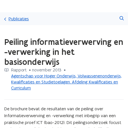
Overslaan
Zoeken
en
Publicaties
naar
de
Gedaan
inhoud
Peiling informatieverwerving en
met
gaan
laden.
-verwerking in het
U
bevindt
basisonderwijs
zich
op:
Rapport
 •
november 2013
 • 
Peiling
Agentschap voor Hoger Onderwijs, Volwassenenonderwijs,
informatieverwerving
Kwalificaties en Studietoelagen. Afdeling Kwalificaties en
en
Curriculum
-
verwerking
in
De brochure bevat de resultaten van de peiling over 
het
Informatieverwerving en -verwerking met inbegrip van een 
basisonderwijs
praktische proef ICT (bao-2012). Dit peilingsonderzoek focust 