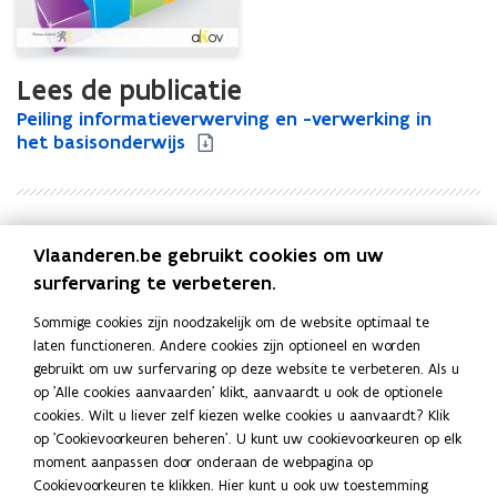
Lees de publicatie
P
Peiling informatieverwerving en -verwerking in
P
e
het basisonderwijs
e
i
i
l
l
i
i
n
n
Uitgever
Vlaanderen.be gebruikt cookies om uw
g
g
Agentschap voor Hoger Onderwijs, Volwassenenonderwijs,
i
i
surfervaring te verbeteren.
Kwalificaties en Studietoelagen. Afdeling Kwalificaties en
n
n
Curriculum
Sommige cookies zijn noodzakelijk om de website optimaal te
f
f
Publicatiedatum
laten functioneren. Andere cookies zijn optioneel en worden
o
o
November 2013
gebruikt om uw surfervaring op deze website te verbeteren. Als u
r
r
Publicatietype
op 'Alle cookies aanvaarden' klikt, aanvaardt u ook de optionele
m
m
cookies. Wilt u liever zelf kiezen welke cookies u aanvaardt? Klik
a
Rapport
a
op 'Cookievoorkeuren beheren'. U kunt uw cookievoorkeuren op elk
t
t
Thema's
moment aanpassen door onderaan de webpagina op
i
i
Basisonderwijs
Cookievoorkeuren te klikken. Hier kunt u ook uw toestemming
e
e