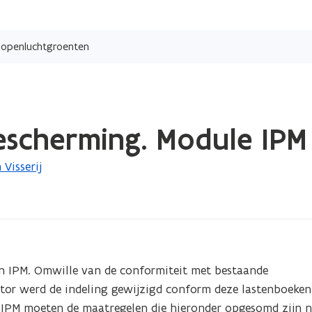
Overslaan
en
 openluchtgroenten
naar
de
inhoud
gaan
bescherming. Module IP
Visserij
n IPM. Omwille van de conformiteit met bestaande 
ctor werd de indeling gewijzigd conform deze lastenboeken 
IPM moeten de maatregelen die hieronder opgesomd zijn na