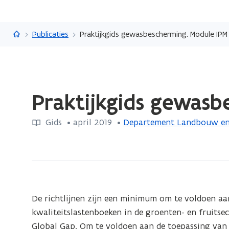
Vlaanderen.be
Publicaties
Praktijkgids gewasbescherming. Module IPM
Gedaan
Praktijkgids gewas
met
laden.
Gids
 •
april 2019
 • 
Departement Landbouw en 
U
bevindt
zich
op:
Praktijkgids
gewasbescherming.
De richtlijnen zijn een minimum om te voldoen aa
Module
kwaliteitslastenboeken in de groenten- en fruitse
IPM
Global Gap. Om te voldoen aan de toepassing van 