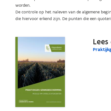
openluchtgroenten
worden.

De controle op het naleven van de algemene begin
die hiervoor erkend zijn. De punten die een quoter
Lees 
P
Praktij
P
r
r
a
a
k
k
t
t
i
i
j
j
k
k
g
i
g
d
i