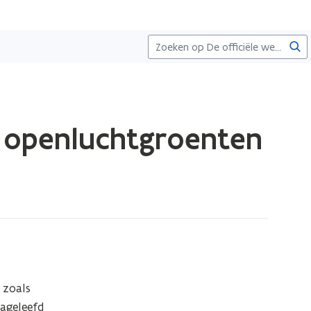
Zoe
M openluchtgroenten
zoals 
geleefd 