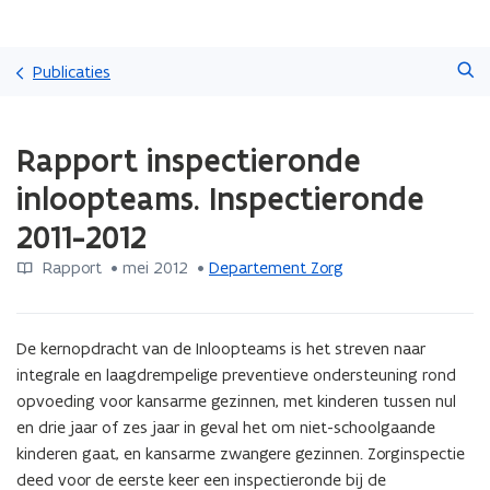
Overslaan
Zoeken
en
Publicaties
naar
de
Gedaan
inhoud
Rapport inspectieronde
met
gaan
laden.
inloopteams. Inspectieronde
U
bevindt
2011-2012
zich
op:
Rapport
 •
mei 2012
 • 
Departement Zorg
Rapport
inspectieronde
inloopteams.
De kernopdracht van de Inloopteams is het streven naar 
Inspectieronde
integrale en laagdrempelige preventieve ondersteuning rond 
2011-
opvoeding voor kansarme gezinnen, met kinderen tussen nul 
2012
en drie jaar of zes jaar in geval het om niet-schoolgaande 
kinderen gaat, en kansarme zwangere gezinnen. Zorginspectie 
deed voor de eerste keer een inspectieronde bij de 