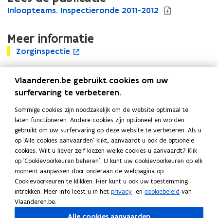
I
Inloopteams. Inspectieronde 2011-2012
I
n
n
l
l
Meer informatie
o
o
Z
o
Zorginspectie
Z
o
o
o
p
o
p
p
r
t
r
e
t
Vlaanderen.be gebruikt cookies om uw
g
e
g
n
e
i
a
surfervaring te verbeteren.
Uitgever
i
t
a
n
m
n
i
m
Departement Zorg
Sommige cookies zijn noodzakelijk om de website optimaal te
s
s
s
n
s
Publicatiedatum
laten functioneren. Andere cookies zijn optioneel en worden
p
.
p
n
.
Mei 2012
gebruikt om uw surfervaring op deze website te verbeteren. Als u
e
I
e
i
I
Publicatietype
op 'Alle cookies aanvaarden' klikt, aanvaardt u ook de optionele
c
n
c
e
n
cookies. Wilt u liever zelf kiezen welke cookies u aanvaardt? Klik
t
s
Rapport
t
u
s
op 'Cookievoorkeuren beheren'. U kunt uw cookievoorkeuren op elk
i
p
i
w
p
Thema's
moment aanpassen door onderaan de webpagina op
e
e
e
v
e
Gezin en samenleving
Cookievoorkeuren te klikken. Hier kunt u ook uw toestemming
c
e
c
intrekken. Meer info leest u in het
privacy
- en
cookiebeleid
van
t
n
t
Vlaanderen.be.
i
s
i
e
t
e
Alle cookies aanvaarden