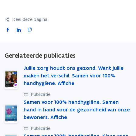
e
r
r
r
1
1
0
0
Deel deze pagina
0
0
%
%
F
L
K
h
h
a
i
o
a
a
c
n
p
n
n
e
k
i
d
d
Gerelateerde publicaties
b
e
e
h
h
y
o
d
e
y
Jullie zorg houdt ons gezond. Want jullie
g
g
o
i
r
maken het verschil. Samen voor 100%
i
i
k
n
l
handhygiëne. Affiche
ë
ë
o
o
i
n
n
Publicatie
p
p
n
e
e
Samen voor 100% handhygiëne. Samen
e
e
k
!
!
hand in hand voor de gezondheid van onze
n
n
n
t
t
a
bewoners. Affiche
i
i
a
Publicatie
n
n
r