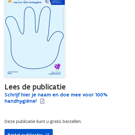
handhygiëne!
Affiche
Lees de publicatie
S
Schrijf hier je naam en doe mee voor 100%
S
c
handhygiëne!
c
h
h
r
r
i
i
Deze publicatie kunt u gratis bestellen.
j
j
f
f