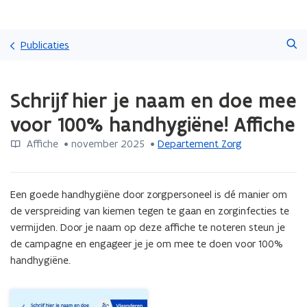
Overslaan
Zoeken
en
Publicaties
naar
de
Gedaan
inhoud
Schrijf hier je naam en doe mee
met
gaan
laden.
voor 100% handhygiëne! Affiche
U
bevindt
Affiche
 •
november 2025
 • 
Departement Zorg
zich
op:
Schrijf
Een goede handhygiëne door zorgpersoneel is dé manier om 
hier
je
de verspreiding van kiemen tegen te gaan en zorginfecties te 
naam
vermijden. Door je naam op deze affiche te noteren steun je 
en
de campagne en engageer je je om mee te doen voor 100% 
doe
handhygiëne.
mee
voor
100%