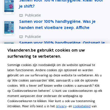
Samen voor 100% handhygiëne. Klaar voor
n
n
k
je shift?
i
i
l
e
e
e
Publicatie
u
u
m
Samen voor 100% handhygiëne. Was je
w
w
b
handen met vloeibare zeep. Affiche
v
v
o
Publicatie
e
e
r
Samen voor 100% handhygiëne. Ontsmet je
n
n
d
handen met handalcohol. Affiche
s
s
Vlaanderen.be gebruikt cookies om uw
t
t
surfervaring te verbeteren.
Publicatie
e
e
Samen voor 100% handhygiëne.
Sommige cookies zijn noodzakelijk om de website optimaal te
r
r
Handschoenen aan- en uittrekken. Affiche
laten functioneren. Andere cookies zijn optioneel en worden
gebruikt om uw surfervaring op deze website te verbeteren. Als u
Publicatie
op 'Alle cookies aanvaarden' klikt, aanvaardt u ook de optionele
Samen voor 100% handhygiëne -
cookies. Wilt u liever zelf kiezen welke cookies u aanvaardt? Klik
op 'Cookievoorkeuren beheren'. U kunt uw cookievoorkeuren op elk
handhygiëne in woonzorgcentra in de strijd
moment aanpassen door onderaan de webpagina op
tegen zorginfecties. Folder
Cookievoorkeuren te klikken. Hier kunt u ook uw toestemming
intrekken. Meer info leest u in het
privacy
- en
cookiebeleid
van
Publicatie