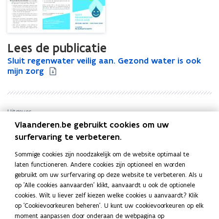
zorg
Lees de publicatie
S
Sluit regenwater veilig aan. Gezond water is ook
S
l
mijn zorg
l
u
u
i
i
t
t
r
r
Uitgever
e
e
Vlaanderen.be gebruikt cookies om uw
Vlaamse Milieumaatschappij - VMM
g
g
surfervaring te verbeteren.
Publicatiedatum
e
e
Januari 2021
n
n
Sommige cookies zijn noodzakelijk om de website optimaal te
Publicatietype
w
w
laten functioneren. Andere cookies zijn optioneel en worden
a
Folder
a
gebruikt om uw surfervaring op deze website te verbeteren. Als u
t
t
Thema's
op 'Alle cookies aanvaarden' klikt, aanvaardt u ook de optionele
e
e
cookies. Wilt u liever zelf kiezen welke cookies u aanvaardt? Klik
Drinkwater
r
r
op 'Cookievoorkeuren beheren'. U kunt uw cookievoorkeuren op elk
Auteur(s)
v
v
moment aanpassen door onderaan de webpagina op