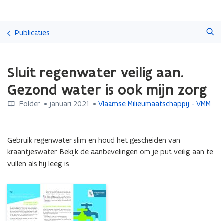
Overslaan
Zoeken
en
Publicaties
naar
de
Gedaan
inhoud
Sluit regenwater veilig aan.
met
gaan
laden.
Gezond water is ook mijn zorg
U
bevindt
Folder
 •
januari 2021
 • 
Vlaamse Milieumaatschappij - VMM
zich
op:
Sluit
Gebruik regenwater slim en houd het gescheiden van 
regenwater
veilig
kraantjeswater. Bekijk de aanbevelingen om je put veilig aan te 
aan.
vullen als hij leeg is.
Gezond
water
is
ook
mijn