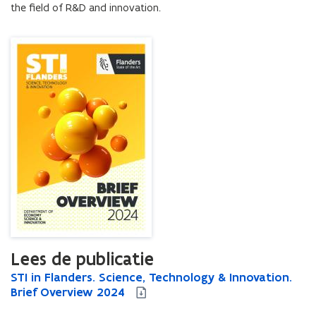
the field of R&D and innovation.
Lees de publicatie
S
STI in Flanders. Science, Technology & Innovation.
S
T
Brief Overview 2024
T
I
I