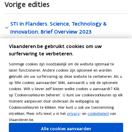
c
c
Vorige edities
h
h
n
n
o
o
STI in Flanders. Science, Technology &
l
l
o
Innovation. Brief Overview 2023
o
g
g
y
y
Vlaanderen.be gebruikt cookies om uw
&
&
STI in Flanders. Science, Technology &
surfervaring te verbeteren.
I
I
Innovation. Brief Overview 2022
n
n
Sommige cookies zijn noodzakelijk om de website optimaal te
n
n
laten functioneren. Andere cookies zijn optioneel en worden
o
o
gebruikt om uw surfervaring op deze website te verbeteren. Als u
v
v
Deel deze pagina
op 'Alle cookies aanvaarden' klikt, aanvaardt u ook de optionele
a
a
cookies. Wilt u liever zelf kiezen welke cookies u aanvaardt? Klik
F
L
K
t
t
op 'Cookievoorkeuren beheren'. U kunt uw cookievoorkeuren op elk
a
i
o
i
i
moment aanpassen door onderaan de webpagina op
o
o
c
n
p
Cookievoorkeuren te klikken. Hier kunt u ook uw toestemming
n
n
e
k
i
intrekken. Meer info leest u in het
privacy
- en
cookiebeleid
van
Gerelateerde publicaties
.
.
b
e
e
Vlaanderen.be.
B
B
o
d
e
Alle cookies aanvaarden
STI in Flanders. Science, Technology &
r
r