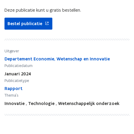
i
i
n
n
Deze publicatie kunt u gratis bestellen.
F
F
l
l
Bestel publicatie
a
a
n
n
d
d
e
e
Uitgever
r
r
s
s
Departement Economie, Wetenschap en Innovatie
.
.
Publicatiedatum
S
S
Januari 2024
c
c
Publicatietype
i
i
Rapport
e
e
Thema's
n
n
c
c
Innovatie
,
Technologie
,
Wetenschappelijk onderzoek
e
e
,
,
T
T
e
e