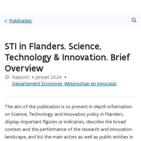
Overslaan
Zoeken
en
Publicaties
naar
de
Gedaan
inhoud
STI in Flanders. Science,
met
gaan
laden.
Technology & Innovation. Brief
U
bevindt
Overview
zich
op:
Rapport
 •
januari 2024
 • 
STI
Departement Economie, Wetenschap en Innovatie
in
Flanders.
Science,
The aim of the publication is to present in depth information 
Technology
on Science, Technology and Innovation policy in Flanders, 
&
display important figures or indicators, describe the broad 
Innovation.
context and the performance of the research and innovation 
Brief
Overview
landscape, and list the main actors as well as public entities in 