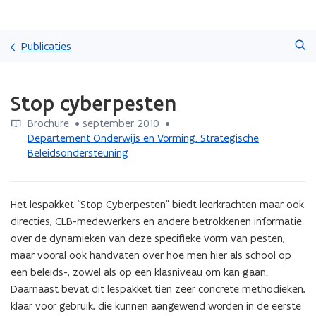
Overslaan
Zoeken
en
Publicaties
naar
de
Gedaan
inhoud
Stop cyberpesten
met
gaan
laden.
Brochure
 •
september 2010
 • 
U
Departement Onderwijs en Vorming. Strategische
bevindt
Beleidsondersteuning
zich
op:
Stop
cyberpesten
Het lespakket “Stop Cyberpesten” biedt leerkrachten maar ook 
directies, CLB-medewerkers en andere betrokkenen informatie 
over de dynamieken van deze specifieke vorm van pesten, 
maar vooral ook handvaten over hoe men hier als school op 
een beleids-, zowel als op een klasniveau om kan gaan. 
Daarnaast bevat dit lespakket tien zeer concrete methodieken, 
klaar voor gebruik, die kunnen aangewend worden in de eerste 