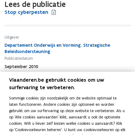
Lees de publicatie
S
Stop cyberpesten
S
t
t
o
o
p
p
c
c
Uitgever
y
y
Departement Onderwijs en Vorming. Strategische
b
b
Beleidsondersteuning
e
e
Publicatiedatum
r
r
September 2010
p
p
Publicatietype
e
e
Vlaanderen.be gebruikt cookies om uw
s
Brochure
s
surfervaring te verbeteren.
t
t
Thema's
e
e
Werken in het onderwijs
,
Secundair onderwijs
,
Sommige cookies zijn noodzakelijk om de website optimaal te
n
n
Onderwijsbeleid en -regelgeving
,
Gelijke kansen in het
laten functioneren. Andere cookies zijn optioneel en worden
onderwijs
,
ICT in het onderwijs
,
CLB - Centrum voor
gebruikt om uw surfervaring op deze website te verbeteren. Als u
Leerlingenbegeleiding
,
Gelijke kansen en diversiteit
op 'Alle cookies aanvaarden' klikt, aanvaardt u ook de optionele
cookies. Wilt u liever zelf kiezen welke cookies u aanvaardt? Klik
op 'Cookievoorkeuren beheren'. U kunt uw cookievoorkeuren op elk