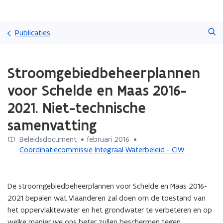
Overslaan
Zoeken
en
Publicaties
naar
de
Gedaan
inhoud
Stroomgebiedbeheerplannen
met
gaan
laden.
voor Schelde en Maas 2016-
U
bevindt
2021. Niet-technische
zich
samenvatting
op:
Stroomgebiedbeheerplannen
Beleidsdocument
 •
februari 2016
 • 
voor
Coördinatiecommissie Integraal Waterbeleid - CIW
Schelde
en
Maas
2016-
De stroomgebiedbeheerplannen voor Schelde en Maas 2016-
2021.
2021 bepalen wat Vlaanderen zal doen om de toestand van 
Niet-
het oppervlaktewater en het grondwater te verbeteren en op 
technische
welke manier we ons beter zullen beschermen tegen 