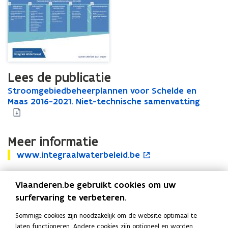
Lees de publicatie
S
Stroomgebiedbeheerplannen voor Schelde en
S
t
Maas 2016-2021. Niet-technische samenvatting
t
r
r
o
o
o
o
Meer informatie
m
m
w
g
www.integraalwaterbeleid.be
w
o
g
w
e
w
p
e
w
b
w
e
b
Vlaanderen.be gebruikt cookies om uw
.
i
.
n
i
i
e
surfervaring te verbeteren.
Uitgever
i
t
e
n
d
n
i
d
Coördinatiecommissie Integraal Waterbeleid - CIW
Sommige cookies zijn noodzakelijk om de website optimaal te
t
b
t
n
b
Publicatiedatum
laten functioneren. Andere cookies zijn optioneel en worden