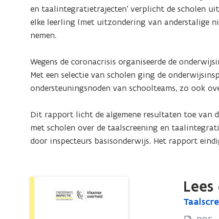
individuele
en taalintegratietrajecten’ verplicht de scholen 
belrondes
elke leerling (met uitzondering van anderstalige ni
en
nemen. 

dialooggroepen
Wegens de coronacrisis organiseerde de onderwijsin
Met een selectie van scholen ging de onderwijsinsp
ondersteuningsnoden van schoolteams, zo ook over 
Dit rapport licht de algemene resultaten toe van 
met scholen over de taalscreening en taalintegrati
door inspecteurs basisonderwijs. Het rapport eindi
Lees 
T
Taalscre
T
a
a