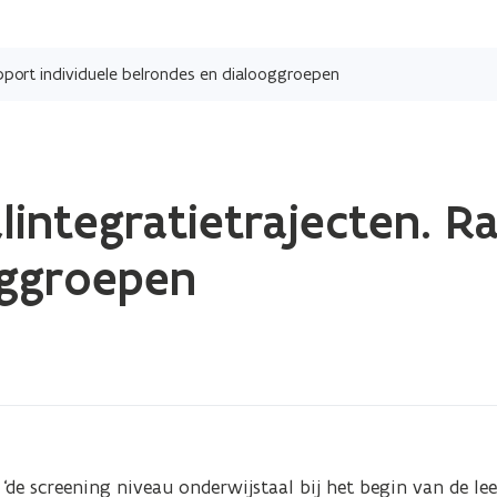
Overslaan
en
apport individuele belrondes en dialooggroepen
naar
de
inhoud
gaan
lintegratietrajecten. R
oggroepen
e screening niveau onderwijstaal bij het begin van de leer