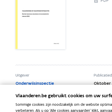
PDF
a
a
l
l
s
s
c
c
r
r
e
e
e
n
e
i
n
n
i
g
n
e
g
n
Uitgever
Publicatie
e
t
Onderwijsinspectie
Oktober
n
a
t
a
Vlaanderen.be gebruikt cookies om uw surfe
l
a
i
Sommige cookies zijn noodzakelijk om de website optimaal
a
n
verbeteren. Als u op 'Alle cookies aanvaarden' klikt, aanva