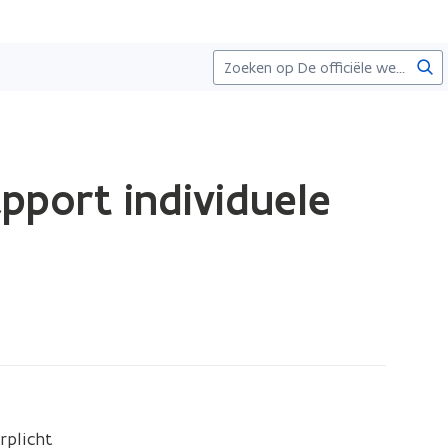
Zoe
apport individuele
plicht 