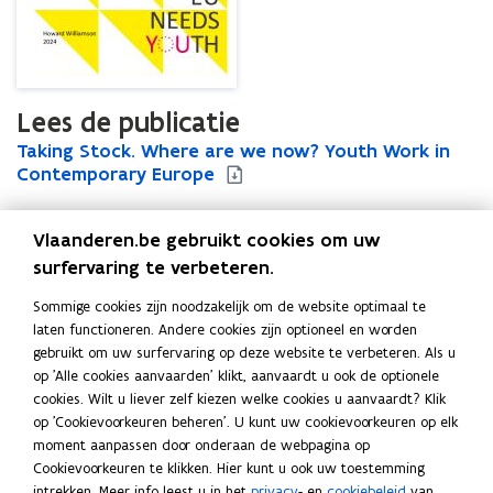
Lees de publicatie
T
Taking Stock. Where are we now? Youth Work in
T
a
Contemporary Europe
a
k
k
i
i
Vlaanderen.be gebruikt cookies om uw
n
n
g
g
surfervaring te verbeteren.
Uitgever
S
S
Departement Cultuur, Jeugd en Media
Sommige cookies zijn noodzakelijk om de website optimaal te
t
t
Publicatiedatum
laten functioneren. Andere cookies zijn optioneel en worden
o
o
Februari 2024
gebruikt om uw surfervaring op deze website te verbeteren. Als u
c
c
Publicatietype
op 'Alle cookies aanvaarden' klikt, aanvaardt u ook de optionele
k
k
cookies. Wilt u liever zelf kiezen welke cookies u aanvaardt? Klik
.
Rapport
.
op 'Cookievoorkeuren beheren'. U kunt uw cookievoorkeuren op elk
W
W
Thema's
moment aanpassen door onderaan de webpagina op
h
h
Jeugd
Cookievoorkeuren te klikken. Hier kunt u ook uw toestemming
e
e
intrekken. Meer info leest u in het
privacy
- en
cookiebeleid
van