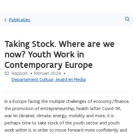
Overslaan
Zoeken
en
Publicaties
naar
de
Gedaan
inhoud
Taking Stock. Where are we
met
gaan
laden.
now? Youth Work in
U
bevindt
Contemporary Europe
zich
op:
Rapport
 •
februari 2024
 • 
Taking
Departement Cultuur, Jeugd en Media
Stock.
Where
are
In a Europe facing the multiple challenges of economy/finance, 
we
the promotion of entrepreneurship, health (after Covid-19), 
now?
war (in Ukraine), climate, energy, mobility and more, it is 
Youth
perhaps time to take stock of the youth sector and youth 
Work
in
work within it, in order to move forward more confidently and 