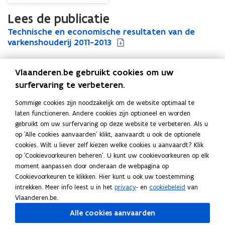
Lees de publicatie
T
Technische en economische resultaten van de
T
e
varkenshouderij 2011-2013
e
c
c
h
h
Vlaanderen.be gebruikt cookies om uw
n
n
i
i
surfervaring te verbeteren.
Uitgever
s
s
Departement Landbouw en Visserij
Sommige cookies zijn noodzakelijk om de website optimaal te
c
c
Publicatiedatum
laten functioneren. Andere cookies zijn optioneel en worden
h
h
Oktober 2014
gebruikt om uw surfervaring op deze website te verbeteren. Als u
e
e
Publicatietype
op 'Alle cookies aanvaarden' klikt, aanvaardt u ook de optionele
e
e
cookies. Wilt u liever zelf kiezen welke cookies u aanvaardt? Klik
n
Rapport
n
op 'Cookievoorkeuren beheren'. U kunt uw cookievoorkeuren op elk
e
e
Thema's
moment aanpassen door onderaan de webpagina op
c
c
Dieren
,
Landbouwbedrijven
Cookievoorkeuren te klikken. Hier kunt u ook uw toestemming
o
o
intrekken. Meer info leest u in het
privacy
- en
cookiebeleid
van
n
n
Vlaanderen.be.
o
o
m
m
Alle cookies aanvaarden
i
i