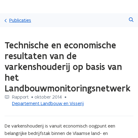
Overslaan
Zoeken
en
Publicaties
naar
de
Gedaan
inhoud
Technische en economische
met
gaan
laden.
resultaten van de
U
bevindt
varkenshouderij op basis van
zich
het
op:
Technische
Landbouwmonitoringsnetwerk
en
economische
Rapport
 •
oktober 2014
 • 
resultaten
Departement Landbouw en Visserij
van
de
varkenshouderij
De varkenshouderij is vanuit economisch oogpunt een 
op
basis
belangrijke bedrijfstak binnen de Vlaamse land- en 