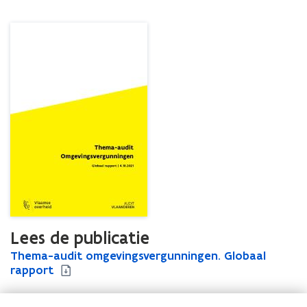
Lees de publicatie
T
Thema-audit omgevingsvergunningen. Globaal
T
h
rapport
h
e
e
m
m