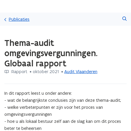
Overslaan
Zoeken
en
Publicaties
naar
de
Gedaan
inhoud
Thema-audit
met
gaan
laden.
omgevingsvergunningen.
U
bevindt
Globaal rapport
zich
op:
Rapport
 •
oktober 2021
 • 
Audit Vlaanderen
Thema-
audit
omgevingsvergunningen.
In dit rapport leest u onder andere: 

Globaal
- wat de belangrijkste conclusies zijn van deze thema-audit; 

rapport
- welke verbeterpunten er zijn voor het proces van 
omgevingsvergunningen

- hoe u als lokaal bestuur zelf aan de slag kan om dit proces 
beter te beheersen