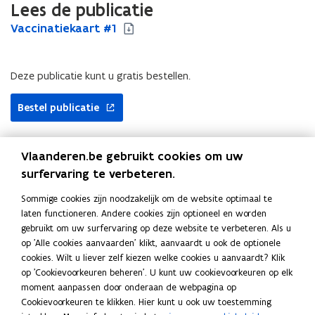
Lees de publicatie
V
Vaccinatiekaart #1
V
a
a
c
c
c
c
Deze publicatie kunt u gratis bestellen.
i
i
n
n
Bestel publicatie
a
a
t
t
i
i
Vlaanderen.be gebruikt cookies om uw
e
e
surfervaring te verbeteren.
Uitgever
k
k
a
a
Departement Zorg
Sommige cookies zijn noodzakelijk om de website optimaal te
a
a
Publicatiedatum
laten functioneren. Andere cookies zijn optioneel en worden
r
r
December 2023
gebruikt om uw surfervaring op deze website te verbeteren. Als u
t
t
Publicatietype
op 'Alle cookies aanvaarden' klikt, aanvaardt u ook de optionele
#
#
cookies. Wilt u liever zelf kiezen welke cookies u aanvaardt? Klik
Formulier
1
1
op 'Cookievoorkeuren beheren'. U kunt uw cookievoorkeuren op elk
Thema's
moment aanpassen door onderaan de webpagina op
Gezondheidszorg
Cookievoorkeuren te klikken. Hier kunt u ook uw toestemming