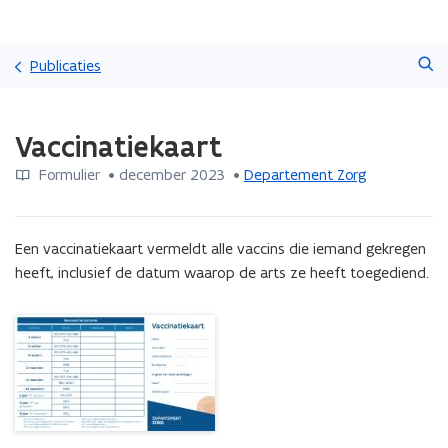
Overslaan
Zoeken
en
Publicaties
naar
de
Gedaan
inhoud
Vaccinatiekaart
met
gaan
laden.
Formulier
 •
december 2023
 • 
Departement Zorg
U
bevindt
zich
op:
Een vaccinatiekaart vermeldt alle vaccins die iemand gekregen 
Vaccinatiekaart
heeft, inclusief de datum waarop de arts ze heeft toegediend.