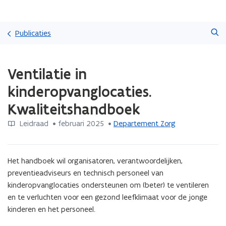
Overslaan
Zoeken
en
Publicaties
naar
de
Gedaan
inhoud
Ventilatie in
met
gaan
laden.
kinderopvanglocaties.
U
bevindt
Kwaliteitshandboek
zich
op:
Leidraad
 •
februari 2025
 • 
Departement Zorg
Ventilatie
in
kinderopvanglocaties.
Het handboek wil organisatoren, verantwoordelijken, 
Kwaliteitshandboek
preventieadviseurs en technisch personeel van 
kinderopvanglocaties ondersteunen om (beter) te ventileren 
en te verluchten voor een gezond leefklimaat voor de jonge 
kinderen en het personeel.