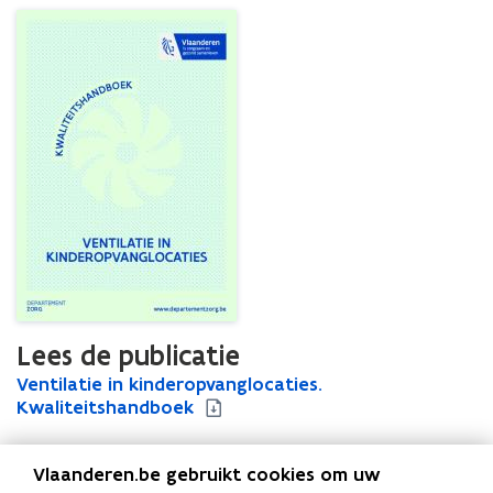
Lees de publicatie
V
Ventilatie in kinderopvanglocaties.
V
e
Kwaliteitshandboek
e
n
n
t
t
Vlaanderen.be gebruikt cookies om uw
i
i