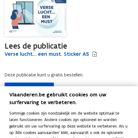
Lees de publicatie
V
Verse lucht... een must. Sticker A5
V
e
e
r
r
s
s
Deze publicatie kunt u gratis bestellen.
e
e
l
l
Bestel publicatie
u
u
Vlaanderen.be gebruikt cookies om uw
c
c
surfervaring te verbeteren.
h
h
t
t
Sommige cookies zijn noodzakelijk om de website optimaal te
Uitgever
.
.
laten functioneren. Andere cookies zijn optioneel en worden
.
.
Departement Zorg
gebruikt om uw surfervaring op deze website te verbeteren. Als u
.
.
Publicatiedatum
op 'Alle cookies aanvaarden' klikt, aanvaardt u ook de optionele
e
e