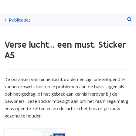
Overslaan
Zoeken
en
Publicaties
naar
de
Gedaan
inhoud
Verse lucht... een must. Sticker
met
gaan
laden.
A5
U
bevindt
zich
op:
De oorzaken van binnenluchtproblemen zijn uiteenlopend. Er 
Verse
lucht...
kunnen zowel structurele problemen aan de basis liggen als 
een
ook het gedrag, of het gebrek aan kennis hierover bij de 
must.
bewoners. Deze sticker moedigt aan om het raam regelmatig 
Sticker
eens open te zetten en zo de lucht in het huis of gebouw 
A5
gezond te houden.