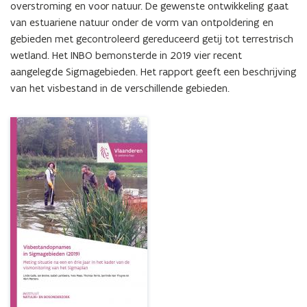
drie
overstroming en voor natuur. De gewenste ontwikkeling gaat 
jaar
van estuariene natuur onder de vorm van ontpoldering en 
in
gebieden met gecontroleerd gereduceerd getij tot terrestrisch 
het
wetland. Het INBO bemonsterde in 2019 vier recent 
kader
aangelegde Sigmagebieden. Het rapport geeft een beschrijving 
van
van het visbestand in de verschillende gebieden.
de
vismonitoring
van
het
Sigmaplan