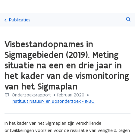
Overslaan
Zoeken
en
Publicaties
naar
de
Gedaan
inhoud
Visbestandopnames in
met
gaan
laden.
Sigmagebieden (2019). Meting
U
bevindt
situatie na een en drie jaar in
zich
het kader van de vismonitoring
op:
Visbestandopnames
van het Sigmaplan
in
Sigmagebieden
Onderzoeksrapport
 •
februari 2020
 • 
(2019).
Instituut Natuur- en Bosonderzoek - INBO
Meting
situatie
na
In het kader van het Sigmaplan zijn verschillende 
een
en
ontwikkelingen voorzien voor de realisatie van veiligheid, tegen 