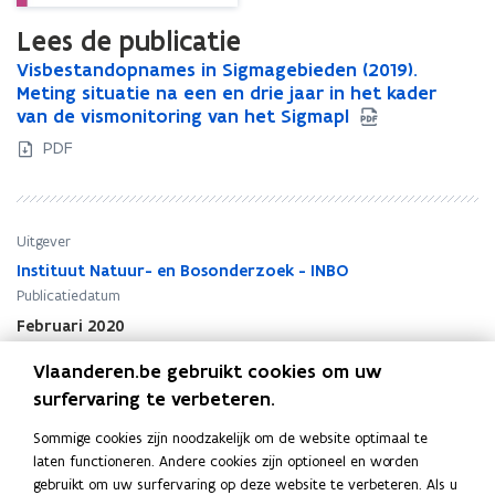
Lees de publicatie
V
Visbestandopnames in Sigmagebieden (2019).
V
i
Meting situatie na een en drie jaar in het kader
i
s
van de vismonitoring van het Sigmapl
s
b
b
PDF
e
e
s
s
t
t
a
a
Uitgever
n
n
Instituut Natuur- en Bosonderzoek - INBO
d
d
Publicatiedatum
o
o
p
p
Februari 2020
n
n
Publicatietype
a
Vlaanderen.be gebruikt cookies om uw
a
Onderzoeksrapport
m
m
surfervaring te verbeteren.
Thema's
e
e
Natuur en bos
s
Sommige cookies zijn noodzakelijk om de website optimaal te
s
Auteur(s)
i
laten functioneren. Andere cookies zijn optioneel en worden
i
n
gebruikt om uw surfervaring op deze website te verbeteren. Als u
n
Linde Galle, Jan Breine, Isabel Lambeens, Yves Maes, Thomas