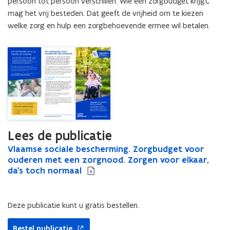
persoon tot persoon verschillen. Wie een zorgbudget krijgt, 
Zorgen
mag het vrij besteden. Dat geeft de vrijheid om te kiezen 
voor
elkaar,
welke zorg en hulp een zorgbehoevende ermee wil betalen.
da's
toch
normaal
Lees de publicatie
V
Vlaamse sociale bescherming. Zorgbudget voor
V
l
ouderen met een zorgnood. Zorgen voor elkaar,
l
a
da's toch normaal
a
a
a
m
m
s
s
Deze publicatie kunt u gratis bestellen.
e
e
s
s
Bestel publicatie