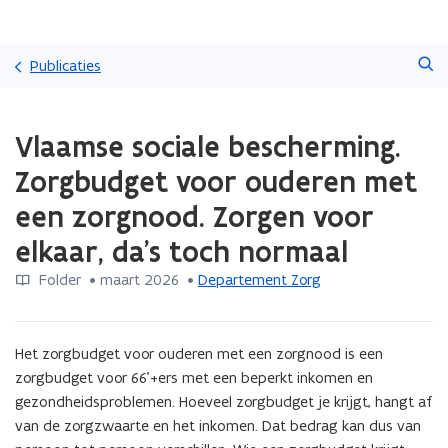
Overslaan
Zoeken
en
Publicaties
naar
de
Gedaan
inhoud
Vlaamse sociale bescherming.
met
gaan
laden.
Zorgbudget voor ouderen met
U
bevindt
een zorgnood. Zorgen voor
zich
elkaar, da's toch normaal
op:
Vlaamse
Folder
 •
maart 2026
 • 
Departement Zorg
sociale
bescherming.
Zorgbudget
voor
Het zorgbudget voor ouderen met een zorgnood is een 
ouderen
zorgbudget voor 66’+ers met een beperkt inkomen en 
met
gezondheidsproblemen. Hoeveel zorgbudget je krijgt, hangt af 
een
van de zorgzwaarte en het inkomen. Dat bedrag kan dus van 
zorgnood.