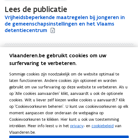
Lees de publicatie
V
Vrijheidsbeperkende maatregelen bij jongeren in
V
r
de gemeenschapsinstellingen en het Vlaams
r
i
detentiecentrum
i
j
j
h
h
e
e
Vlaanderen.be gebruikt cookies om uw
i
i
Uitgever
d
d
surfervaring te verbeteren.
Departement Zorg
s
s
Publicatiedatum
Sommige cookies zijn noodzakelijk om de website optimaal te
b
b
Oktober 2018
laten functioneren. Andere cookies zijn optioneel en worden
e
e
Publicatietype
gebruikt om uw surfervaring op deze website te verbeteren. Als u
p
p
op 'Alle cookies aanvaarden' klikt, aanvaardt u ook de optionele
e
Rapport
e
cookies. Wilt u liever zelf kiezen welke cookies u aanvaardt? Klik
r
r
Thema's
op 'Cookievoorkeuren beheren'. U kunt uw cookievoorkeuren op elk
k
k
Beleid en regelgeving welzijn en gezondheid
,
Kinderen en
moment aanpassen door onderaan de webpagina op
e
e
jongeren
Cookievoorkeuren te klikken. Hier kunt u ook uw toestemming
n
n
intrekken. Meer info leest u in het
privacy
- en
cookiebeleid
van
d
d
Vlaanderen.be.
e
e