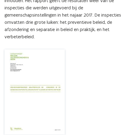
inhouden. Het rapport geeft de resultaten weer van de 
Vlaams
inspecties die werden uitgevoerd bij de 
detentiecentrum
gemeenschapsinstellingen in het najaar 2017. De inspecties 
omvatten drie grote luiken: het preventieve beleid, de 
afzondering en separatie in beleid en praktijk, en het 
verbeterbeleid.