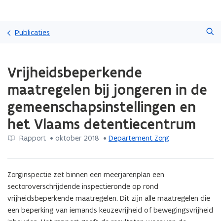
Overslaan
Zoeken
en
Publicaties
naar
de
Gedaan
inhoud
Vrijheidsbeperkende
met
gaan
laden.
maatregelen bij jongeren in de
U
bevindt
gemeenschapsinstellingen en
zich
het Vlaams detentiecentrum
op:
Vrijheidsbeperkende
Rapport
 •
oktober 2018
 • 
Departement Zorg
maatregelen
bij
jongeren
in
Zorginspectie zet binnen een meerjarenplan een 
de
sectoroverschrijdende inspectieronde op rond 
gemeenschapsinstellingen
vrijheidsbeperkende maatregelen. Dit zijn alle maatregelen die 
en
een beperking van iemands keuzevrijheid of bewegingsvrijheid 
het