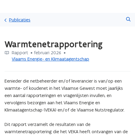
Overslaan
Zoeken
en
Publicaties
naar
de
Gedaan
inhoud
Warmtenetrapportering
met
gaan
laden.
Rapport
 •
februari 2026
 • 
U
Vlaams Energie- en Klimaatagentschap
bevindt
zich
op:
Warmtenetrapportering
Eenieder die netbeheerder en/of leverancier is van/op een 
warmte- of koudenet in het Vlaamse Gewest moet jaarlijks 
een aantal rapporteringen en vragenlijsten invullen, en 
vervolgens bezorgen aan het Vlaams Energie en 
Klimaatagentschap (VEKA) en/of de Vlaamse Nutstregulator.

Dit rapport verzamelt de resultaten van de 
warmtenetrapportering die het VEKA heeft ontvangen van de 