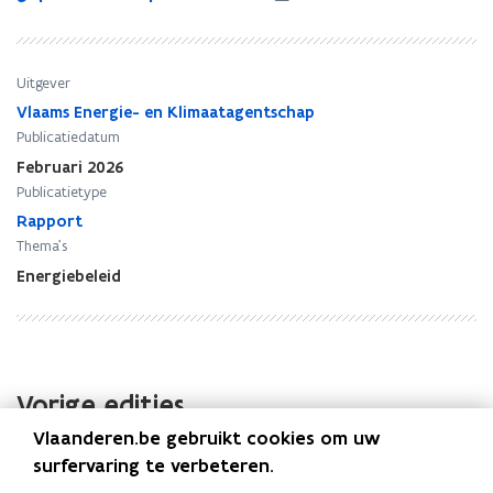
r
r
m
m
t
t
e
e
Uitgever
n
n
Vlaams Energie- en Klimaatagentschap
e
e
Publicatiedatum
t
t
Februari 2026
r
r
Publicatietype
a
a
p
Rapport
p
p
p
Thema's
o
o
Energiebeleid
r
r
t
t
e
e
r
r
i
i
Vorige edities
n
n
g
g
Vlaanderen.be gebruikt cookies om uw
2
2
surfervaring te verbeteren.
Warmtenetrapportering 2023. Definitief
0
0