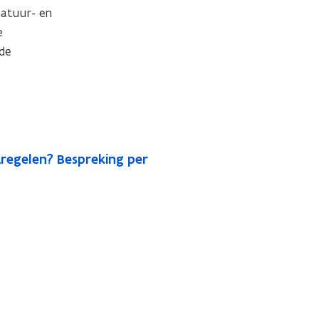
tuur- en 
 
e 
regelen? Bespreking per