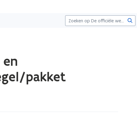
Zoe
 en
egel/pakket