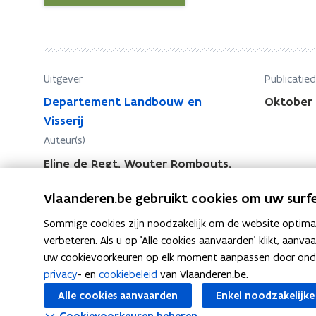
l
e
a
l
n
a
d
n
b
Uitgever
Publicatie
d
o
Departement Landbouw en
Oktober 
b
u
Visserij
o
w
Auteur(s)
e
u
r
Eline de Regt, Wouter Rombouts,
w
o
Linn Dumez, Joeri Deuninck
e
v
Vlaanderen.be gebruikt cookies om uw surfe
r
e
o
Sommige cookies zijn noodzakelijk om de website optimaal
r
verbeteren. Als u op 'Alle cookies aanvaarden' klikt, aanva
v
a
uw cookievoorkeuren op elk moment aanpassen door ondera
e
g
privacy
- en
cookiebeleid
van Vlaanderen.be.
r
r
F
L
K
Deel deze pagina
Alle cookies aanvaarden
Enkel noodzakelijke
o
a
a
i
o
m