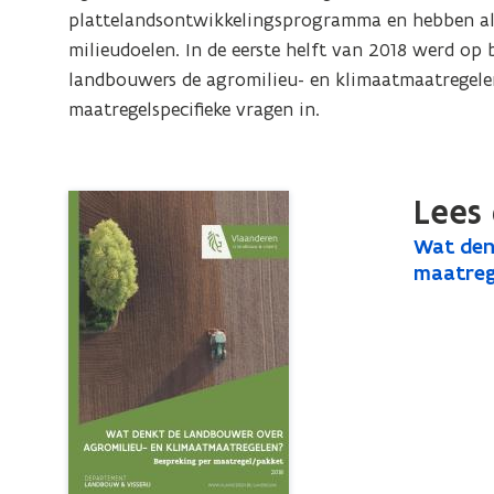
over
plattelandsontwikkelingsprogramma en hebben als
agromilieu-
milieudoelen. In de eerste helft van 2018 werd op
en
landbouwers de agromilieu- en klimaatmaatregelen 
klimaatmaatregelen?
maatregelspecifieke vragen in.
Bespreking
per
maatregel/pakket
Lees 
W
Wat den
W
a
maatreg
a
t
t
d
d
e
e
n
n
k
k
t
t
d
e
d