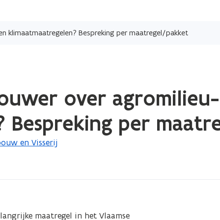
Overslaan
en
en klimaatmaatregelen? Bespreking per maatregel/pakket
naar
de
inhoud
gaan
ouwer over agromilieu-
? Bespreking per maatr
ouw en Visserij
angrijke maatregel in het Vlaamse 