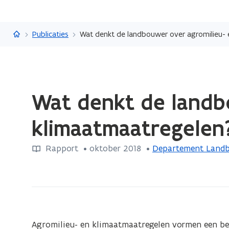
Vlaanderen.be
Publicaties
Wat denkt de landbouwer over agromilieu- 
Gedaan
Wat denkt de landb
met
laden.
klimaatmaatregelen
U
bevindt
Rapport
 •
oktober 2018
 • 
Departement Landb
zich
op:
Wat
denkt
de
landbouwer
Agromilieu- en klimaatmaatregelen vormen een bel