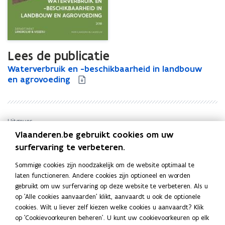
Lees de publicatie
W
Waterverbruik en -beschikbaarheid in landbouw
W
a
en agrovoeding
a
t
t
e
e
r
r
v
v
Uitgever
e
e
Vlaanderen.be gebruikt cookies om uw
Departement Landbouw en Visserij
r
r
surfervaring te verbeteren.
Publicatiedatum
b
b
December 2018
r
r
Sommige cookies zijn noodzakelijk om de website optimaal te
Publicatietype
u
u
laten functioneren. Andere cookies zijn optioneel en worden
i
Rapport
i
gebruikt om uw surfervaring op deze website te verbeteren. Als u
k
k
Thema's
op 'Alle cookies aanvaarden' klikt, aanvaardt u ook de optionele
e
e
cookies. Wilt u liever zelf kiezen welke cookies u aanvaardt? Klik
Water
,
Voeding
,
Duurzame landbouw
n
n
op 'Cookievoorkeuren beheren'. U kunt uw cookievoorkeuren op elk
Auteur(s)