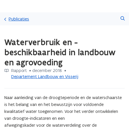
Overslaan
Zoeken
en
Publicaties
naar
de
Gedaan
inhoud
Waterverbruik en -
met
gaan
laden.
beschikbaarheid in landbouw
U
bevindt
en agrovoeding
zich
op:
Rapport
 •
december 2018
 • 
Waterverbruik
Departement Landbouw en Visserij
en
-
beschikbaarheid
Naar aanleiding van de droogteperiode en de waterschaarste 
in
is het belang van en het bewustzijn voor voldoende 
landbouw
kwalitatief water toegenomen. Voor het verder ontwikkelen 
en
van droogte-indicatoren en een

agrovoeding
afwegingskader voor de waterverdeling over de 