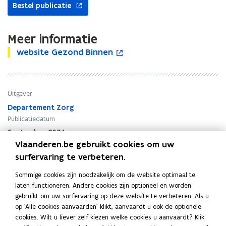
s
s
Bestel publicatie
c
c
h
h
i
i
Meer informatie
m
m
w
website Gezond Binnen
w
o
m
m
e
e
p
e
e
b
b
e
l
l
s
s
n
.
.
i
Uitgever
i
t
H
H
t
t
i
o
Departement Zorg
o
e
e
n
e
e
Publicatiedatum
G
G
n
v
v
September 2024
e
e
i
e
e
Vlaanderen.be gebruikt cookies om uw
Publicatietype
z
z
e
r
r
surfervaring te verbeteren.
o
Folder
o
u
w
w
n
n
w
Thema's
i
i
Sommige cookies zijn noodzakelijk om de website optimaal te
d
d
v
j
j
Woningkwaliteit
,
Gezond leven
laten functioneren. Andere cookies zijn optioneel en worden
B
B
e
d
d
gebruikt om uw surfervaring op deze website te verbeteren. Als u
i
i
n
e
e
op 'Alle cookies aanvaarden' klikt, aanvaardt u ook de optionele
n
n
s
r
r
cookies. Wilt u liever zelf kiezen welke cookies u aanvaardt? Klik
n
n
t
j
j