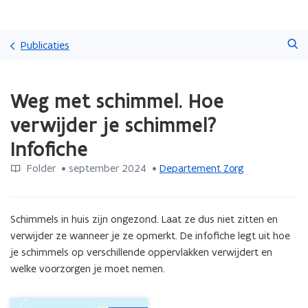
Overslaan
Zoeken
en
Publicaties
naar
de
Gedaan
inhoud
Weg met schimmel. Hoe
met
gaan
laden.
verwijder je schimmel?
U
bevindt
Infofiche
zich
op:
Folder
 •
september 2024
 • 
Departement Zorg
Weg
met
schimmel.
Schimmels in huis zijn ongezond. Laat ze dus niet zitten en 
Hoe
verwijder ze wanneer je ze opmerkt. De infofiche legt uit hoe 
verwijder
je schimmels op verschillende oppervlakken verwijdert en 
je
schimmel?
welke voorzorgen je moet nemen.
Infofiche