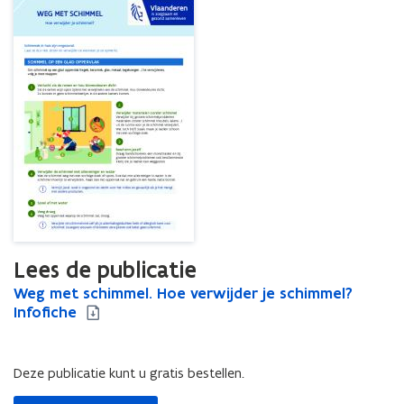
Lees de publicatie
W
Weg met schimmel. Hoe verwijder je schimmel?
W
e
Infofiche
e
g
g
m
m
e
e
Deze publicatie kunt u gratis bestellen.
t
t