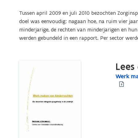
De
decreten
Tussen april 2009 en juli 2010 bezochten Zorginsp
integrale
doel was eenvoudig: nagaan hoe, na ruim vier jaar 
jeugdhulp
minderjarige, de rechten van minderjarigen en hun 
in
werden gebundeld in een rapport. Per sector werd
de
praktijk.
Sectoraal
Lees 
cijferrapport:
W
Werk mak
W
Centra
e
e
voor
r
r
Geestelijke
k
k
Gezondheidszorg
m
m
a
a
k
k
e
e
n