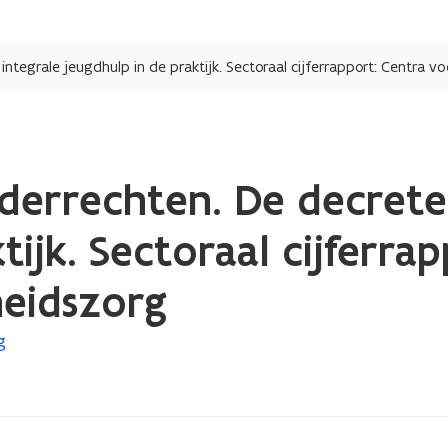
Overslaan
en
naar
de
inhoud
gaan
derrechten. De decrete
tijk. Sectoraal cijferra
heidszorg
g