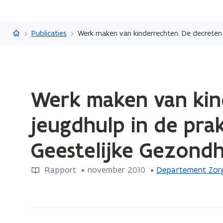
Vlaanderen.be
Publicaties
Gedaan
Werk maken van kin
met
laden.
jeugdhulp in de prak
U
bevindt
Geestelijke Gezond
zich
op:
Rapport
 •
november 2010
 • 
Departement Zor
Werk
maken
van
kinderrechten.