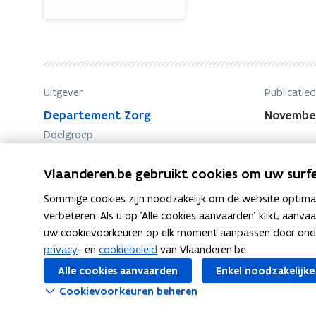
v
n
a
v
n
a
k
n
i
k
Uitgever
Publicatie
n
i
d
Departement Zorg
Novembe
n
e
Doelgroep
d
r
Ruim publiek
r
e
Vlaanderen.be gebruikt cookies om uw surfe
e
r
c
Sommige cookies zijn noodzakelijk om de website optimaal
r
h
verbeteren. Als u op 'Alle cookies aanvaarden' klikt, aanva
e
t
uw cookievoorkeuren op elk moment aanpassen door ondera
c
e
privacy
- en
cookiebeleid
van Vlaanderen.be.
h
F
L
K
Deel deze pagina
n
Alle cookies aanvaarden
Enkel noodzakelijke
t
.
a
i
o
Cookievoorkeuren beheren
e
D
c
n
p
e
n