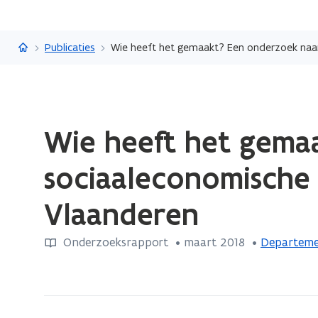
Vlaanderen.be
Publicaties
Wie heeft het gemaakt? Een onderzoek naar 
Gedaan
Wie heeft het gema
met
laden.
sociaaleconomische 
U
bevindt
Vlaanderen
zich
op:
Onderzoeksrapport
 •
maart 2018
 • 
Departeme
Wie
heeft
het
gemaakt?