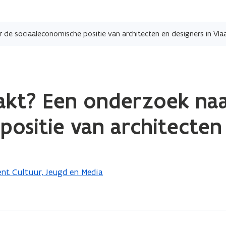
Overslaan
en
de sociaaleconomische positie van architecten en designers in Vl
naar
de
inhoud
gaan
akt? Een onderzoek na
positie van architecten 
nt Cultuur, Jeugd en Media