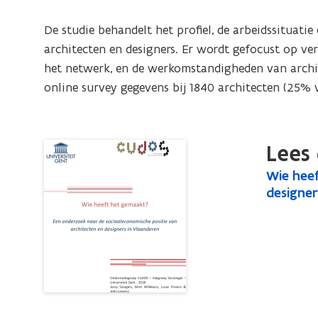
Een
onderzoek
De studie behandelt het profiel, de arbeidssituatie
naar
architecten en designers. Er wordt gefocust op v
de
het netwerk, en de werkomstandigheden van archi
sociaaleconomische
online survey gegevens bij 1840 architecten (25% v
positie
van
architecten
Lees 
en
W
Wie hee
W
designers
i
designer
i
in
e
e
Vlaanderen
h
h
e
e
e
e
f
f
t
t
h