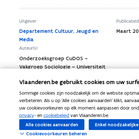
e
h
t
e
g
Uitgever
Publicatie
t
e
g
Departement Cultuur, Jeugd en
Maart 20
m
e
Media
a
m
Auteur(s)
a
a
k
Onderzoeksgroep CuDOS –
a
t
Vakgroep Sociologie – Universiteit
?
k
Gent
E
t
Vlaanderen.be gebruikt cookies om uw surfe
e
?
n
Sommige cookies zijn noodzakelijk om de website optimaal
E
o
verbeteren. Als u op 'Alle cookies aanvaarden' klikt, aanva
e
n
uw cookievoorkeuren op elk moment aanpassen door ondera
n
d
privacy
- en
cookiebeleid
van Vlaanderen.be.
F
L
K
Deel deze pagina
o
e
Alle cookies aanvaarden
Enkel noodzakelijke
a
i
o
n
r
Cookievoorkeuren beheren
c
n
p
z
d