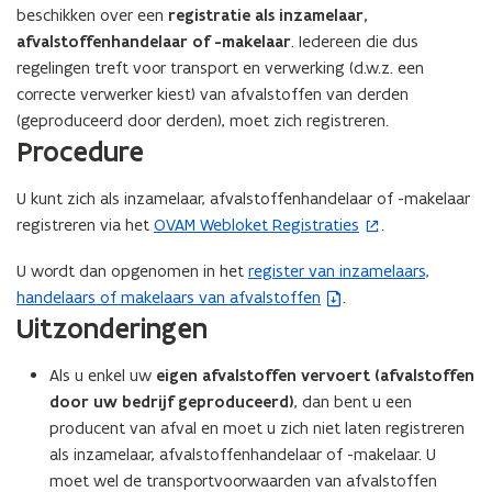
beschikken over een
registratie als inzamelaar,
afvalstoffenhandelaar of -makelaar
. Iedereen die dus
regelingen treft voor transport en verwerking (d.w.z. een
correcte verwerker kiest) van afvalstoffen van derden
(geproduceerd door derden), moet zich registreren.
Procedure
U kunt zich als inzamelaar, afvalstoffenhandelaar of -makelaar
registreren via het
OVAM Webloket Registraties
.
(
o
U wordt dan opgenomen in het
register van inzamelaars,
(
p
handelaars of makelaars van afvalstoffen
.
b
e
Uitzonderingen
e
n
s
t
Als u enkel uw
eigen afvalstoffen vervoert (afvalstoffen
t
i
door uw bedrijf geproduceerd)
, dan bent u een
a
n
producent van afval en moet u zich niet laten registreren
n
n
als inzamelaar, afvalstoffenhandelaar of -makelaar. U
d
i
moet wel de transportvoorwaarden van afvalstoffen
o
e