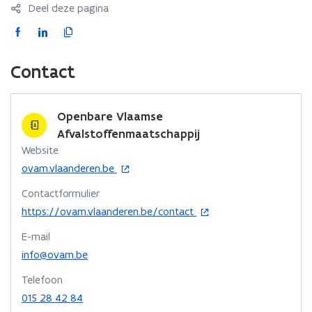
i
i
n
e
Deel deze pagina
s
s
t
n
t
t
i
F
L
K
s
r
r
n
a
i
o
t
a
a
n
c
n
p
Contact
e
t
t
i
e
k
i
i
r
i
e
b
e
e
e
e
u
)
o
d
e
Openbare Vlaamse
a
a
w
o
i
r
l
l
v
Afvalstoffenmaatschappij
s
s
e
k
n
l
Website
i
i
n
o
o
i
o
ovam.vlaanderen.be
n
n
s
p
p
n
p
z
z
t
Contactformulier
e
e
e
k
a
a
e
o
n
https://ovam.vlaanderen.be/contact
n
n
n
m
m
r
p
t
t
t
a
e
e
E-mail
e
i
i
i
a
l
l
n
info@ovam.be
n
a
a
n
n
r
t
n
a
a
Telefoon
n
n
k
i
i
r
r
i
015 28 42 84
i
l
n
e
,
,