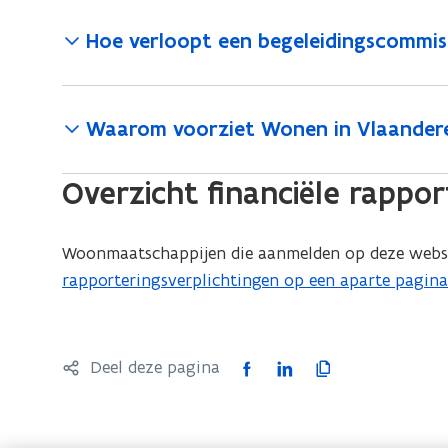
Hoe verloopt een begeleidingscommis
Waarom voorziet Wonen in Vlaanderen
Overzicht financiële rappor
Woonmaatschappijen die aanmelden op deze websi
rapporteringsverplichtingen op een aparte pagina
F
L
K
Deel deze pagina
a
i
o
c
n
p
e
k
i