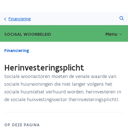
Overslaan
Zoeken
en
Financiering
naar
de
Menu
SOCIAAL WOONBELEID
inhoud
gaan
Gedaan
Financiering
met
laden.
Herinvesteringsplicht
U
bevindt
Sociale woonactoren moeten de venale waarde van
zich
sociale huurwoningen die niet langer volgens het
op:
sociale huurstelsel verhuurd worden, herinvesteren in
Herinvesteringsplicht
de sociale huisvestingssector (herinvesteringsplicht).
OP DEZE PAGINA