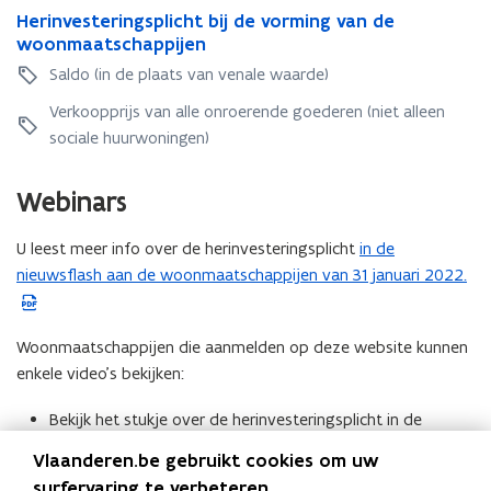
r
e
H
Herinvesteringsplicht bij de vorming van de
e
e
h
e
woonmaatschappijen
r
h
e
r
i
Saldo (in de plaats van venale waarde)
e
r
i
n
r
i
n
Verkoopprijs van alle onroerende goederen (niet alleen
v
i
n
v
e
sociale huurwoningen)
n
v
e
s
v
e
s
t
e
s
Webinars
t
e
s
t
e
r
t
e
r
U leest meer info over de herinvesteringsplicht
in de
(
i
e
r
i
n
nieuwsflash aan de woonmaatschappijen van 31 januari 2022.
P
r
i
n
g
D
i
n
g
s
n
F
g
s
p
Woonmaatschappijen die aanmelden op deze website kunnen
g
s
b
p
l
enkele video’s bekijken:
s
p
e
l
i
p
l
s
i
c
Bekijk het stukje over de herinvesteringsplicht in de
l
i
c
t
h
i
opgenomen video: basisopleiding projectfinanciering.
c
h
Vlaanderen.be gebruikt cookies om uw
t
a
c
h
t
Bekijk de
webinar over herinvesteringen
b
surfervaring te verbeteren.
n