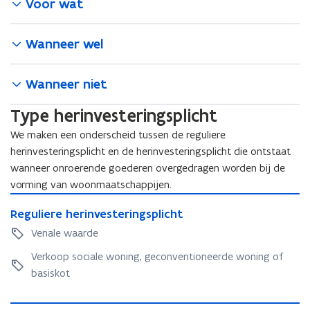
Voor wat
Wanneer wel
Wanneer niet
Type herinvesteringsplicht
We maken een onderscheid tussen de reguliere
herinvesteringsplicht en de herinvesteringsplicht die ontstaat
wanneer onroerende goederen overgedragen worden bij de
vorming van woonmaatschappijen.
R
R
Reguliere herinvesteringsplicht
e
e
g
Venale waarde
g
u
u
Verkoop sociale woning, geconventioneerde woning of
l
l
i
basiskot
i
e
e
r
H