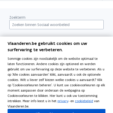
Zoekterm
Alle
A
B
C
D
E
F
G
H
I
J
K
L
M
N
O
Vlaanderen.be gebruikt cookies om uw
P
Q
R
S
T
U
V
W
X
Y
Z
0-9
surfervaring te verbeteren.
Sommige cookies zijn noodzakelijk om de website optimaal te
laten functioneren. Andere cookies zijn optioneel en worden
gebruikt om uw surfervaring op deze website te verbeteren. Als u
op 'Alle cookies aanvaarden' klikt, aanvaardt u ook de optionele
cookies. Wilt u liever zelf kiezen welke cookies u aanvaardt? Klik
op 'Cookievoorkeuren beheren'. U kunt uw cookievoorkeuren op elk
moment aanpassen door onderaan de webpagina op
Cookievoorkeuren te klikken. Hier kunt u ook uw toestemming
intrekken. Meer info leest u in het
privacy
- en
cookiebeleid
van
Bezig met laden...
Vlaanderen.be.