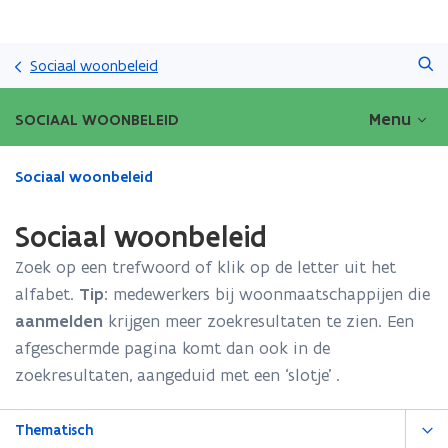
Overslaan
Zoeken
en
Sociaal woonbeleid
naar
de
Menu
SOCIAAL WOONBELEID
inhoud
gaan
Gedaan
Sociaal woonbeleid
met
laden.
Sociaal woonbeleid
U
bevindt
Zoek op een trefwoord of klik op de letter uit het
zich
alfabet.
Tip:
medewerkers bij woonmaatschappijen die
op:
aanmelden
krijgen meer zoekresultaten te zien. Een
Sociaal
woonbeleid
afgeschermde pagina komt dan ook in de
zoekresultaten, aangeduid met een ‘slotje’ .
Thematisch