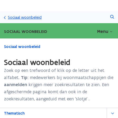
Overslaan
Zoeken
en
Sociaal woonbeleid
naar
de
Menu
SOCIAAL WOONBELEID
inhoud
gaan
Gedaan
Sociaal woonbeleid
met
laden.
Sociaal woonbeleid
U
bevindt
Zoek op een trefwoord of klik op de letter uit het
zich
alfabet.
Tip:
medewerkers bij woonmaatschappijen die
op:
aanmelden
krijgen meer zoekresultaten te zien. Een
Sociaal
woonbeleid
afgeschermde pagina komt dan ook in de
zoekresultaten, aangeduid met een ‘slotje’ .
Thematisch