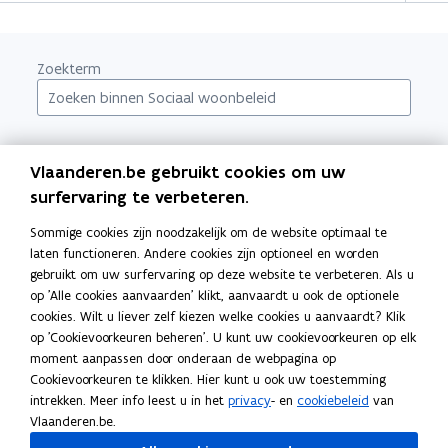
Zoekterm
Alle
A
B
C
D
E
F
G
H
I
J
K
L
M
N
O
Vlaanderen.be gebruikt cookies om uw
P
Q
R
S
T
U
V
W
X
Y
Z
0-9
surfervaring te verbeteren.
Sommige cookies zijn noodzakelijk om de website optimaal te
laten functioneren. Andere cookies zijn optioneel en worden
gebruikt om uw surfervaring op deze website te verbeteren. Als u
op 'Alle cookies aanvaarden' klikt, aanvaardt u ook de optionele
cookies. Wilt u liever zelf kiezen welke cookies u aanvaardt? Klik
op 'Cookievoorkeuren beheren'. U kunt uw cookievoorkeuren op elk
moment aanpassen door onderaan de webpagina op
Cookievoorkeuren te klikken. Hier kunt u ook uw toestemming
intrekken. Meer info leest u in het
privacy
- en
cookiebeleid
van
Bezig met laden...
Vlaanderen.be.