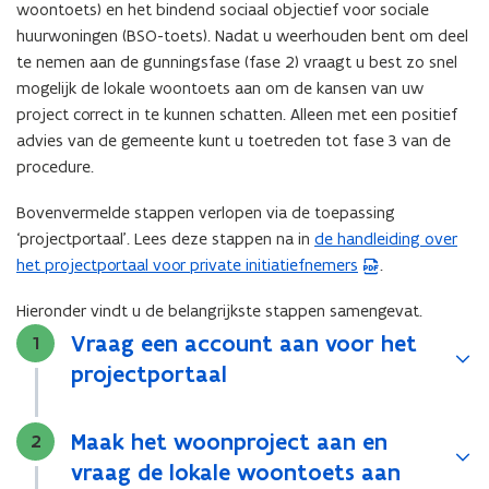
woontoets) en het bindend sociaal objectief voor sociale
huurwoningen (BSO-toets). Nadat u weerhouden bent om deel
te nemen aan de gunningsfase (fase 2) vraagt u best zo snel
mogelijk de lokale woontoets aan om de kansen van uw
project correct in te kunnen schatten. Alleen met een positief
advies van de gemeente kunt u toetreden tot fase 3 van de
procedure.
Bovenvermelde stappen verlopen via de toepassing
‘projectportaal’. Lees deze stappen na in
de handleiding over
(
het projectportaal voor private initiatiefnemers
.
P
D
Hieronder vindt u de belangrijkste stappen samengevat.
F
Vraag een account aan voor het
Stap
1
b
projectportaal
e
s
t
Maak het woonproject aan en
Stap
2
a
vraag de lokale woontoets aan
n