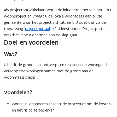
Als projectontwikkelaar bent u de initiatiefnemer van het CBO-
woonproject en vraagt u de lokale woontoets aan bij de
gemeente waar het project zich situeert. U doet dat via de
toepassing ‘
projectportaal
’. U leest onder ‘Projectportaal
(
praktisch’ hoe u daarmee aan de slag gaat.
o
Doel en voordelen
p
e
Wat?
n
t
U biedt de grond aan, ontwerpt en realiseert de woningen. U
i
verkoopt de woningen samen met de grond aan de
n
woonmaatschappij.
n
i
Voordelen?
e
u
Wonen in Vlaanderen faseert de procedure om de kosten
w
en het risico te beperken.
v
e