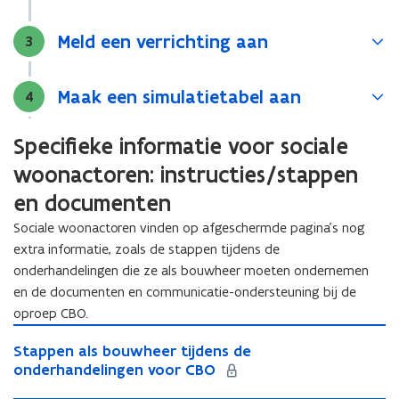
d
o
Meld een verrichting aan
Stap
3
p
e
Maak een simulatietabel aan
Stap
4
n
t
i
Specifieke informatie voor sociale
n
woonactoren: instructies/stappen
n
en documenten
i
e
Sociale woonactoren vinden op afgeschermde pagina’s nog
u
extra informatie, zoals de stappen tijdens de
w
onderhandelingen die ze als bouwheer moeten ondernemen
v
en de documenten en communicatie-ondersteuning bij de
e
oproep CBO.
n
S
S
Stappen als bouwheer tijdens de
t
s
t
onderhandelingen voor CBO
a
t
a
p
e