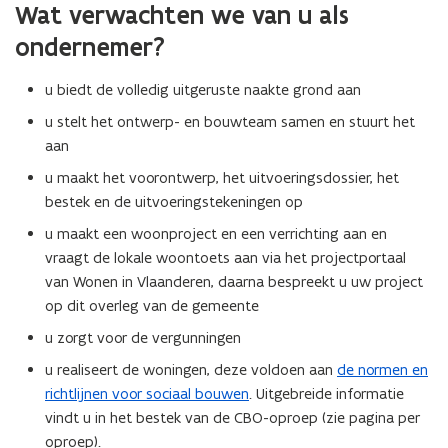
Wat verwachten we van u als
C
B
B
O
ondernemer?
O
-
-
p
u biedt de volledig uitgeruste naakte grond aan
p
r
r
o
u stelt het ontwerp- en bouwteam samen en stuurt het
o
c
aan
c
e
u maakt het voorontwerp, het uitvoeringsdossier, het
e
d
bestek en de uitvoeringstekeningen op
d
u
u
r
u maakt een woonproject en een verrichting aan en
r
e
vraagt de lokale woontoets aan via het projectportaal
e
s
van Wonen in Vlaanderen, daarna bespreekt u uw project
s
op dit overleg van de gemeente
u zorgt voor de vergunningen
u realiseert de woningen, deze voldoen aan
de normen en
richtlijnen voor sociaal bouwen
. Uitgebreide informatie
vindt u in het bestek van de CBO-oproep (zie pagina per
oproep).