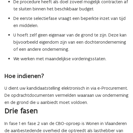
De procedure heeft als doel zoveel mogelijk contracten af
n
te sluiten binnen het beschikbaar budget
s
De eerste selectiefase vraagt een beperkte inzet van tijd
t
en middelen.
e
U hoeft zelf geen eigenaar van de grond te zijn. Deze kan
r
bijvoorbeeld eigendom zijn van een dochteronderneming
)
of een andere onderneming.
We werken met maandelijkse vorderingsstaten.
Hoe indienen?
U dient uw kandidaatstelling elektronisch in via e-Procurement.
De opdrachtdocumenten vermelden waaraan uw onderneming
en de grond die u aanbiedt moet voldoen.
Drie fasen
In fase 1 en fase 2 van de CBO-oproep is Wonen in Vlaanderen
de aanbestedende overheid die optreedt als lasthebber van