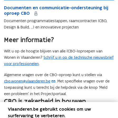
p
D
p
r
D
Documenten en communicatie-ondersteuning bij
p
o
e
)
o
oproep CBO
e
c
n
c
n
u
a
Documenten programmatiestappen, raamcontracten (CBO,
u
a
m
l
Design & Build, ...) en innovatieve projecten
m
l
e
s
e
s
n
b
Meer informatie?
n
b
t
o
t
o
e
u
Wilt u op de hoogte blijven van alle (CBO-)oproepen van
e
u
n
w
n
w
Wonen in Vlaanderen?
Schrijf u in op de technische nieuwsbrief
e
h
e
h
n
e
voor professionelen
.
n
e
c
e
c
e
o
r
Algemene vragen over de CBO-oproep kunt u stellen via
o
r
m
t
cbo.wonen@vlaanderen.be
. Met specifieke vragen over de
(
m
t
m
i
toepassing kunt u terecht bij de helpdesk via de knop ‘Meld
o
m
i
u
j
een probleem’ in het Projectportaal.
p
u
j
n
d
CBO is zekerheid in bouwen
e
n
d
i
e
n
i
e
c
n
Vlaanderen.be gebruikt cookies om uw
c
In de video leggen we u uit wat CBO is en welke voordelen dat
n
t
a
s
surfervaring te verbeteren.