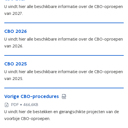
B
O
U vindt hier alle beschikbare informatie over de CBO-oproepen
O
2
van 2027.
2
0
0
2
C
2
7
C
CBO 2026
B
7
B
O
U vindt hier alle beschikbare informatie over de CBO-oproepen
O
2
van 2026.
2
0
0
2
C
2
6
C
CBO 2025
B
6
B
O
U vindt hier alle beschikbare informatie over de CBO-oproepen
O
2
van 2025.
2
0
0
2
V
2
5
V
Vorige CBO-procedures
o
5
o
r
PDF • 466,6KB
r
i
U vindt hier de bestekken en gerangschikte projecten van de
i
g
voorbije CBO-oproepen.
g
e
e
C