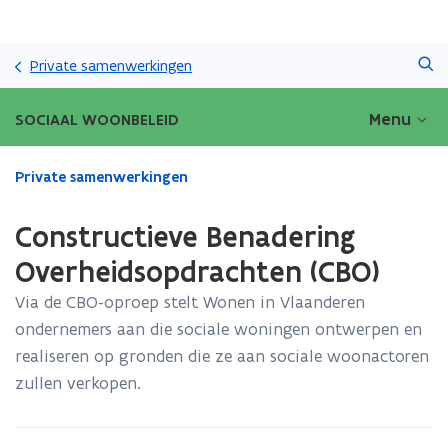
Overslaan
Zoeken
en
Private samenwerkingen
naar
de
Menu
SOCIAAL WOONBELEID
inhoud
gaan
Gedaan
Private samenwerkingen
met
laden.
Constructieve Benadering
U
bevindt
Overheidsopdrachten (CBO)
zich
Via de CBO-oproep stelt Wonen in Vlaanderen
op:
Constructieve
ondernemers aan die sociale woningen ontwerpen en
Benadering
realiseren op gronden die ze aan sociale woonactoren
Overheidsopdrachten
zullen verkopen.
(CBO)